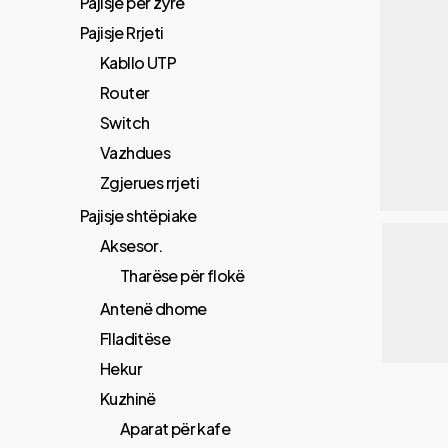
Pajisje për zyrë
Pajisje Rrjeti
Kabllo UTP
Router
Switch
Vazhdues
Zgjerues rrjeti
Pajisje shtëpiake
Aksesor.
Tharëse për flokë
Antenë dhome
Flladitëse
Hekur
Kuzhinë
Aparat për kafe