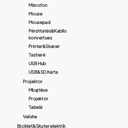
Mikrofon
Mouse
Mousepad
Përshtatës&Kabllo
konvertues
Printer&Skaner
Tastierë
USB Hub
USB&SD Karta
Projektor
Mbajtëse
Projektor
Tabelë
Valixhe
Biciklet&Skuter elektrik