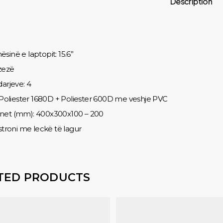
Description
sinë e laptopit: 15.6”
 zezë
darjeve: 4
: Poliester 1680D + Poliester 600D me veshje PVC
net (mm): 400x300x100 – 200
astroni me leckë të lagur
TED PRODUCTS