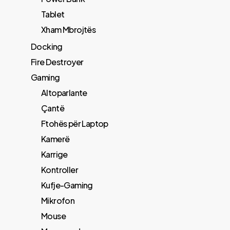
Tablet
Xham Mbrojtës
Docking
Fire Destroyer
Gaming
Altoparlante
Çantë
Ftohës për Laptop
Kamerë
Karrige
Kontroller
Kufje-Gaming
Mikrofon
Mouse