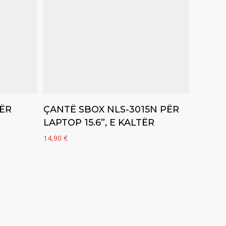
Add to cart
ËR
ÇANTË SBOX NLS-3015N PËR
LAPTOP 15.6”, E KALTËR
14,90
€