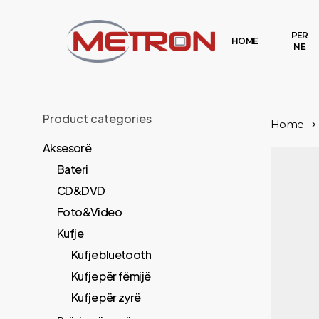
Skip
to
PER
HOME
NE
main
content
Product categories
Home
Aksesorë
Bateri
CD&DVD
Foto&Video
Kufje
Kufje bluetooth
Kufje për fëmijë
Kufje për zyrë