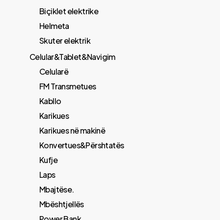
Biçiklet elektrike
Helmeta
Skuter elektrik
Celular&Tablet&Navigim
Celularë
FM Transmetues
​Kabllo
Karikues
Karikues në makinë
Konvertues&Përshtatës
Kufje
Laps
Mbajtëse.
Mbështjellës
Power Bank