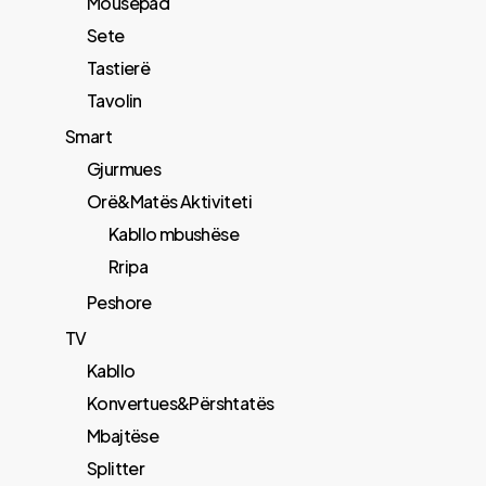
Mousepad
Sete
Tastierë
Tavolin
Smart
Gjurmues
Orë&Matës Aktiviteti
Kabllo mbushëse
Rripa
Peshore
TV
Kabllo
Konvertues&Përshtatës
Mbajtëse
Splitter