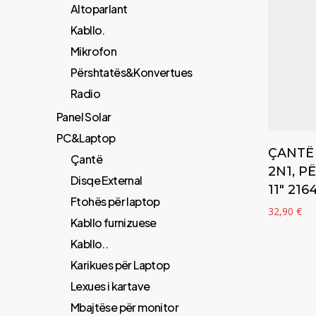
Altoparlant
Kabllo.
Mikrofon
Përshtatës&Konvertues
Radio
Panel Solar
PC&Laptop
ÇANTË
Çantë
2N1, P
Disqe External
11″ 216
Ftohës për laptop
32,90
€
Kabllo furnizuese
Kabllo..
Karikues për Laptop
Lexues i kartave
Mbajtëse për monitor