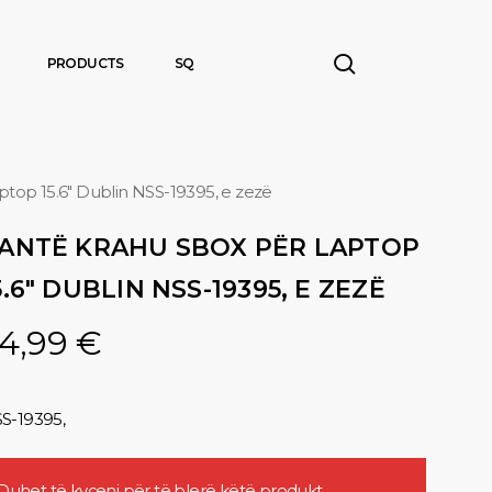
search
PRODUCTS
SQ
ptop 15.6″ Dublin NSS-19395, e zezë
ANTË KRAHU SBOX PËR LAPTOP
5.6″ DUBLIN NSS-19395, E ZEZË
4,99
€
S-19395,
Duhet të
kyçeni
për të blerë këtë produkt.