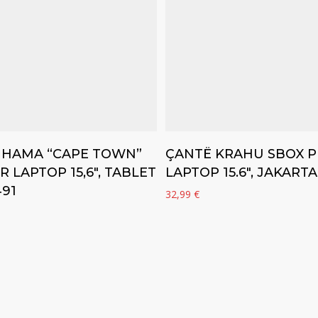
Add to cart
Add to cart
 HAMA “CAPE TOWN”
ÇANTË KRAHU SBOX P
ËR LAPTOP 15,6″, TABLET
LAPTOP 15.6″, JAKARTA
491
32,99
€