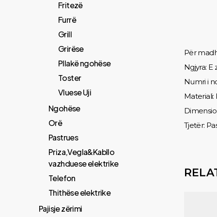
Fritezë
Furrë
Grill
Grirëse
Për madhë
Pllakë ngohëse
Ngjyra: E
Toster
Numri i n
Vluese Uji
Materiali
Ngohëse
Dimensio
Orë
Tjetër: P
Pastrues
Priza,Vegla&Kabllo
vazhduese elektrike
RELA
Telefon
Thithëse elektrike
Pajisje zërimi