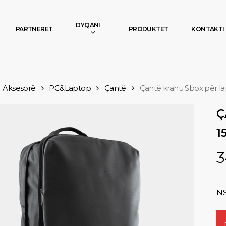
DYQANI
PARTNERET
PRODUKTET
KONTAKTI
Aksesorë
PC&Laptop
Çantë
Çantë krahu Sbox për la
Ç
1
3
NS