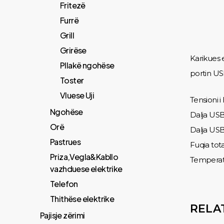
Fritezë
Furrë
Grill
Grirëse
Karikues 
Pllakë ngohëse
portin US
Toster
Vluese Uji
Tensioni i
Ngohëse
Dalja USB
Orë
Dalja USB
Pastrues
Fuqia tot
Priza,Vegla&Kabllo
Temperatu
vazhduese elektrike
Telefon
Thithëse elektrike
RELA
Pajisje zërimi