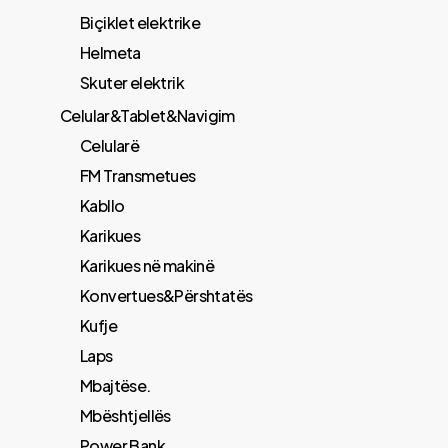
Biçiklet elektrike
Helmeta
Skuter elektrik
Celular&Tablet&Navigim
Celularë
FM Transmetues
​Kabllo
Karikues
Karikues në makinë
Konvertues&Përshtatës
Kufje
Laps
Mbajtëse.
Mbështjellës
Power Bank