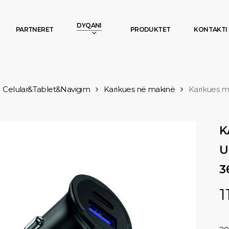
DYQANI
PARTNERET
PRODUKTET
KONTAKTI
Celular&Tablet&Navigim
Karikues në makinë
Karikues ma
K
U
3
1