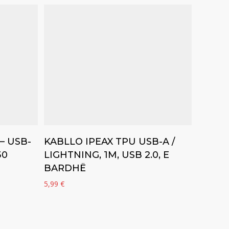
Add to cart
– USB-
KABLLO IPEAX TPU USB-A /
30
LIGHTNING, 1M, USB 2.0, E
BARDHË
5,99
€