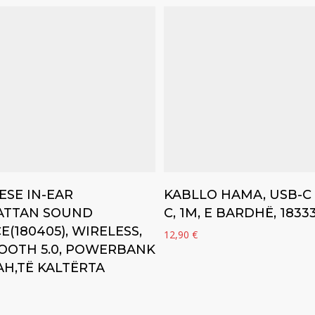
Add to cart
Add to cart
ESE IN-EAR
​KABLLO HAMA, USB-C 
TTAN SOUND
C, 1M, E BARDHË, 1833
E(180405), WIRELESS,
12,90
€
OOTH 5.0, POWERBANK
AH,TË KALTËRTA