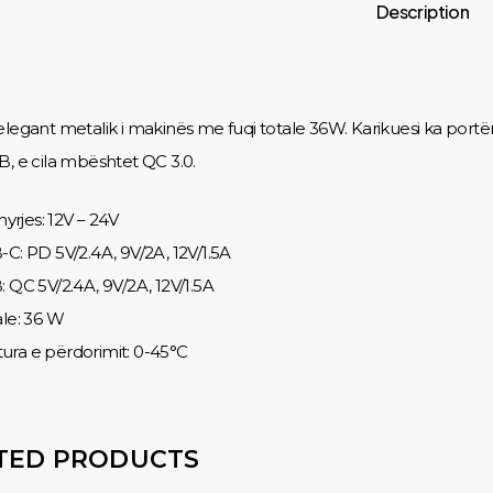
Description
elegant metalik i makinës me fuqi totale 36W. Karikuesi ka por
B, e cila mbështet QC 3.0.
 hyrjes: 12V – 24V
-C: PD 5V/2.4A, 9V/2A, 12V/1.5A
: QC 5V/2.4A, 9V/2A, 12V/1.5A
ale: 36 W
ra e përdorimit: 0-45°C
TED PRODUCTS