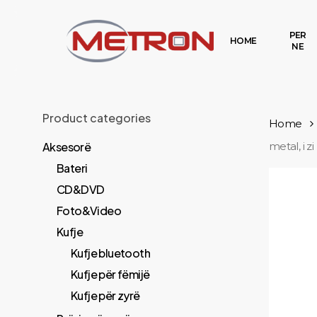
Skip
to
PER
HOME
NE
main
content
Product categories
Home
Aksesorë
metal, i zi
Bateri
CD&DVD
Foto&Video
Kufje
Kufje bluetooth
Kufje për fëmijë
Kufje për zyrë