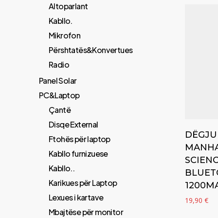
Altoparlant
Kabllo.
Mikrofon
Përshtatës&Konvertues
Radio
Panel Solar
PC&Laptop
Çantë
Disqe External
DËGJU
Ftohës për laptop
MANHA
Kabllo furnizuese
SCIENC
Kabllo..
BLUET
Karikues për Laptop
1200M
Lexues i kartave
19,90
€
Mbajtëse për monitor