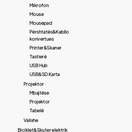
Mikrofon
Mouse
Mousepad
Përshtatës&Kabllo
konvertues
Printer&Skaner
Tastierë
USB Hub
USB&SD Karta
Projektor
Mbajtëse
Projektor
Tabelë
Valixhe
Biciklet&Skuter elektrik