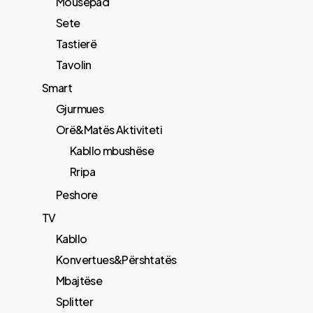
Mousepad
Sete
Tastierë
Tavolin
Smart
Gjurmues
Orë&Matës Aktiviteti
Kabllo mbushëse
Rripa
Peshore
TV
Kabllo
Konvertues&Përshtatës
Mbajtëse
Splitter