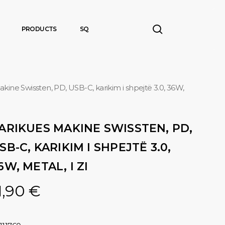
search
PRODUCTS
SQ
kine Swissten, PD, USB-C, karikim i shpejtë 3.0, 36W,
ARIKUES MAKINE SWISSTEN, PD,
SB-C, KARIKIM I SHPEJTË 3.0,
6W, METAL, I ZI
1,90
€