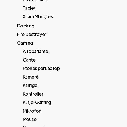
Tablet
Xham Mbrojtës
Docking
Fire Destroyer
Gaming
Altoparlante
Çantë
Ftohës për Laptop
Kamerë
Karrige
Kontroller
Kufje-Gaming
Mikrofon
Mouse