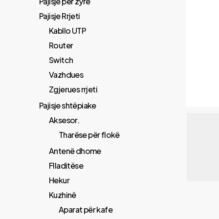
Pajisje për zyrë
Pajisje Rrjeti
Kabllo UTP
Router
Switch
Vazhdues
Zgjerues rrjeti
Pajisje shtëpiake
Aksesor.
Tharëse për flokë
Antenë dhome
Flladitëse
Hekur
Kuzhinë
Aparat për kafe