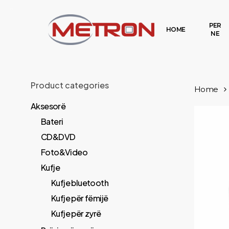
Skip
to
PER
HOME
NE
main
content
Product categories
Home
Aksesorë
Bateri
CD&DVD
Foto&Video
Kufje
Kufje bluetooth
Kufje për fëmijë
Kufje për zyrë