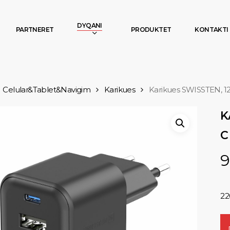
DYQANI
PARTNERET
PRODUKTET
KONTAKTI
Celular&Tablet&Navigim
Karikues
Karikues SWISSTEN, 12
K
C
9
22