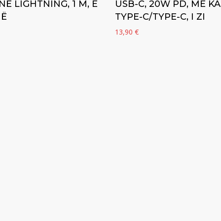
NË LIGHTNING, 1 M, E
USB-C, 20W PD, ME K
HË
TYPE-C/TYPE-C, I ZI
13,90
€