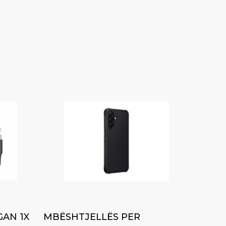
Add to cart
GAN 1X
MBËSHTJELLËS PER