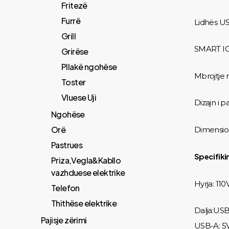
Fritezë
Furrë
Lidhës U
Grill
SMART I
Grirëse
Pllakë ngohëse
Mbrojtje n
Toster
Vluese Uji
Dizajn i p
Ngohëse
Orë
Dimension
Pastrues
Specifiki
Priza,Vegla&Kabllo
vazhduese elektrike
Hyrja: 11
Telefon
Thithëse elektrike
Dalja:USB
Pajisje zërimi
USB-A: 5V