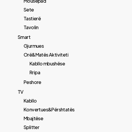
Mousepad
Sete
Tastierë
Tavolin
Smart
Gjurmues
Orë&Matës Aktiviteti
Kabllo mbushëse
Rripa
Peshore
TV
Kabllo
Konvertues&Përshtatës
Mbajtëse
Splitter