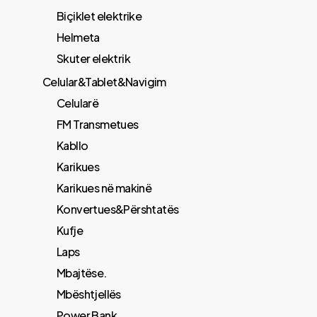
Biçiklet elektrike
Helmeta
Skuter elektrik
Celular&Tablet&Navigim
Celularë
FM Transmetues
​Kabllo
Karikues
Karikues në makinë
Konvertues&Përshtatës
Kufje
Laps
Mbajtëse.
Mbështjellës
Power Bank