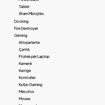
Tablet
Xham Mbrojtës
Docking
Fire Destroyer
Gaming
Altoparlante
Çantë
Ftohës për Laptop
Kamerë
Karrige
Kontroller
Kufje-Gaming
Mikrofon
Mouse