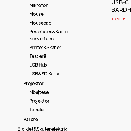
USB-C 
Mikrofon
BARD
Mouse
18,90
€
Mousepad
Përshtatës&Kabllo
konvertues
Printer&Skaner
Tastierë
USB Hub
USB&SD Karta
Projektor
Mbajtëse
Projektor
Tabelë
Valixhe
Biciklet&Skuter elektrik