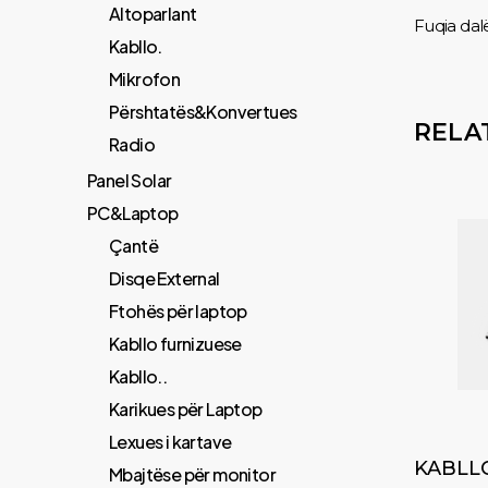
Altoparlant
Fuqia da
Kabllo.
Mikrofon
Përshtatës&Konvertues
RELA
Radio
Panel Solar
PC&Laptop
Çantë
Disqe External
Ftohës për laptop
Kabllo furnizuese
Kabllo..
Karikues për Laptop
Lexues i kartave
KABLL
Mbajtëse për monitor