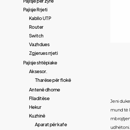
Pajisje për zyrë
Pajisje Rrjeti
Kabllo UTP
Router
Switch
Vazhdues
Zgjerues rrjeti
Pajisje shtëpiake
Aksesor.
Tharëse për flokë
Antenë dhome
Flladitëse
Jeni duke 
Hekur
mund të k
Kuzhinë
mbrojtjen 
Aparat për kafe
udhëtoni.