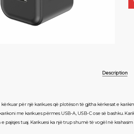
Description
kërkuar për një karikues që plotëson të gjitha kërkesat e karikim
arikoni me karikues përmes USB-A, USB-C ose së bashku. Karikuesi
e pajisjes tuaj. Karikuesi ka një trup shumë të vogël në krahasim