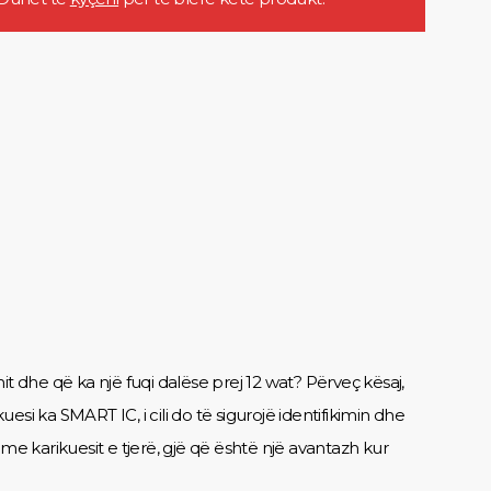
it dhe që ka një fuqi dalëse prej 12 wat? Përveç kësaj,
 ka SMART IC, i cili do të sigurojë identifikimin dhe
 me karikuesit e tjerë, gjë që është një avantazh kur