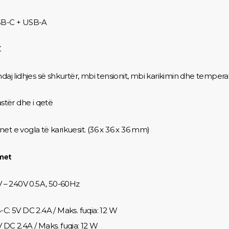
SB-C + USB-A
C
daj lidhjes së shkurtër, mbi tensionit, mbi karikimin dhe tempera
astër dhe i qetë
et e vogla të karikuesit. (36 x 36 x 36 mm)
met
0V – 240V 0.5A, 50-60Hz
-C: 5V DC 2.4A / Maks. fuqia: 12 W
 DC 2.4A / Maks. fuqia: 12 W