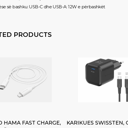
lëse së bashku: USB-C dhe USB-A: 12W e përbashkët
TED PRODUCTS
Add to cart
Add to cart
O HAMA FAST CHARGE,
KARIKUES SWISSTEN, 