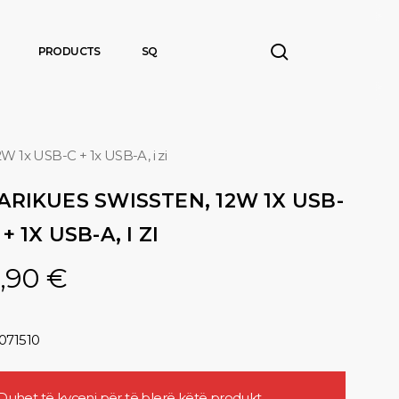
search
PRODUCTS
SQ
W 1x USB-C + 1x USB-A, i zi
ARIKUES SWISSTEN, 12W 1X USB-
 + 1X USB-A, I ZI
,90
€
071510
Duhet të
kyçeni
për të blerë këtë produkt.