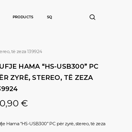
search
PRODUCTS
SQ
ereo, të zeza 139924
UFJE HAMA “HS-USB300” PC
ËR ZYRË, STEREO, TË ZEZA
39924
0,90
€
fje Hama “HS-USB300” PC për zyrë, stereo, të zeza