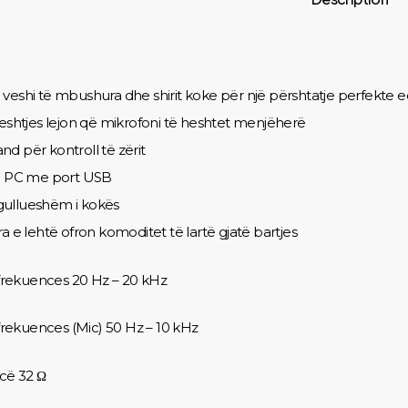
veshi të mbushura dhe shirit koke për një përshtatje perfekte 
heshtjes lejon që mikrofoni të heshtet menjëherë
d për kontroll të zërit
re PC me port USB
regullueshëm i kokës
a e lehtë ofron komoditet të lartë gjatë bartjes
e frekuences 20 Hz – 20 kHz
 frekuences (Mic) 50 Hz – 10 kHz
ë 32 Ω