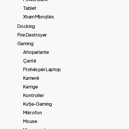
Tablet
Xham Mbrojtës
Docking
Fire Destroyer
Gaming
Altoparlante
Çantë
Ftohës për Laptop
Kamerë
Karrige
Kontroller
Kufje-Gaming
Mikrofon
Mouse