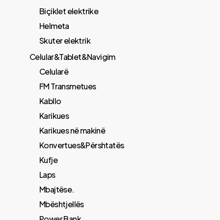
Biçiklet elektrike
Helmeta
Skuter elektrik
Celular&Tablet&Navigim
Celularë
FM Transmetues
​Kabllo
Karikues
Karikues në makinë
Konvertues&Përshtatës
Kufje
Laps
Mbajtëse.
Mbështjellës
Power Bank