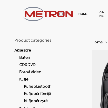
Skip
to
PER
HOME
NE
main
content
Product categories
Home
Aksesorë
Bateri
CD&DVD
Foto&Video
Kufje
Kufje bluetooth
Kufje për fëmijë
Kufje për zyrë