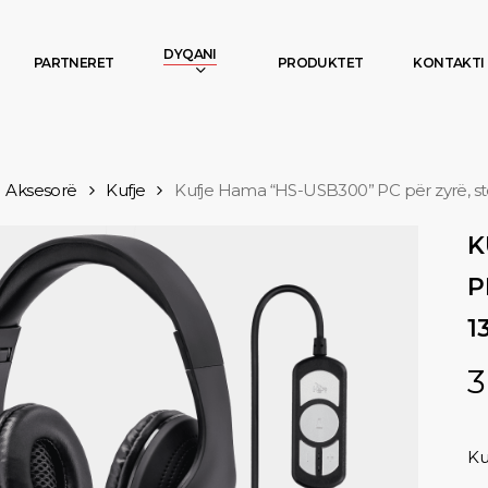
DYQANI
PARTNERET
PRODUKTET
KONTAKTI
Aksesorë
Kufje
Kufje Hama “HS-USB300” PC për zyrë, st
K
P
1
3
Ku