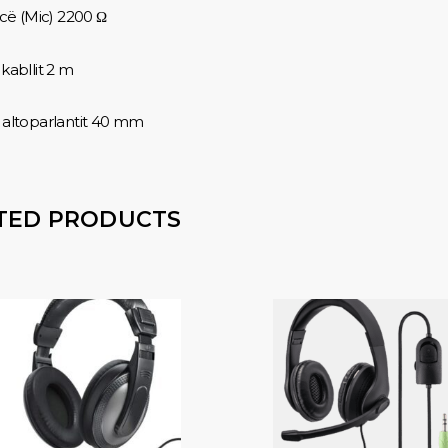
ë (Mic) 2200 Ω
 kabllit 2 m
i altoparlantit 40 mm
TED PRODUCTS