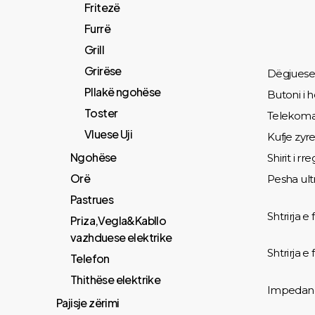
Fritezë
Furrë
Grill
Grirëse
Dëgjuese 
Pllakë ngohëse
Butoni i 
Toster
Telekoman
Vluese Uji
Kufje zy
Ngohëse
Shirit i r
Orë
Pesha ultr
Pastrues
Shtrirja 
Priza,Vegla&Kabllo
vazhduese elektrike
Shtrirja e
Telefon
Thithëse elektrike
Impedanc
Pajisje zërimi