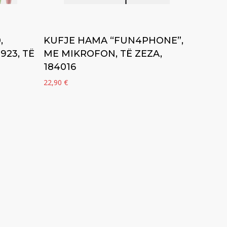
Add to cart
,
KUFJE HAMA “FUN4PHONE”,
923, TË
ME MIKROFON, TË ZEZA,
184016
22,90
€