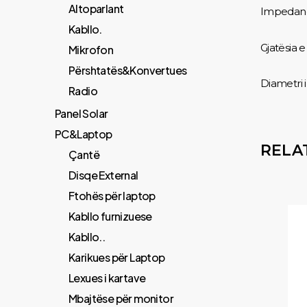
Altoparlant
Impedanc
Kabllo.
Gjatësia e
Mikrofon
Përshtatës&Konvertues
Diametri 
Radio
Panel Solar
PC&Laptop
RELA
Çantë
Disqe External
Ftohës për laptop
Kabllo furnizuese
Kabllo..
Karikues për Laptop
Lexues i kartave
Mbajtëse për monitor