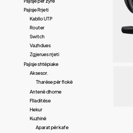
Pajisje për zyrë
Pajisje Rrjeti
Kabllo UTP
Router
Switch
Vazhdues
Zgjerues rrjeti
Pajisje shtëpiake
Aksesor.
Tharëse për flokë
Antenë dhome
Flladitëse
Hekur
Kuzhinë
Aparat për kafe