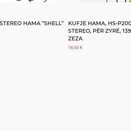
Add to cart
Add to cart
 STEREO HAMA “SHELL”
KUFJE HAMA, HS-P200
STEREO, PËR ZYRË, 139
ZEZA
19,50
€