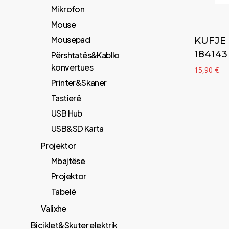
Mikrofon
Mouse
Mousepad
KUFJE
184143
Përshtatës&Kabllo
konvertues
15,90
€
Printer&Skaner
Tastierë
USB Hub
USB&SD Karta
Projektor
Mbajtëse
Projektor
Tabelë
Valixhe
Biciklet&Skuter elektrik