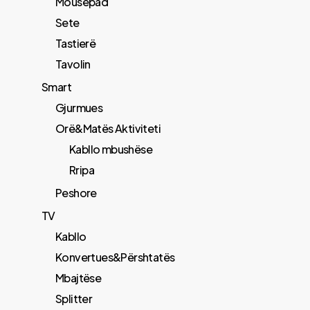
Mousepad
Sete
Tastierë
Tavolin
Smart
Gjurmues
Orë&Matës Aktiviteti
Kabllo mbushëse
Rripa
Peshore
TV
Kabllo
Konvertues&Përshtatës
Mbajtëse
Splitter