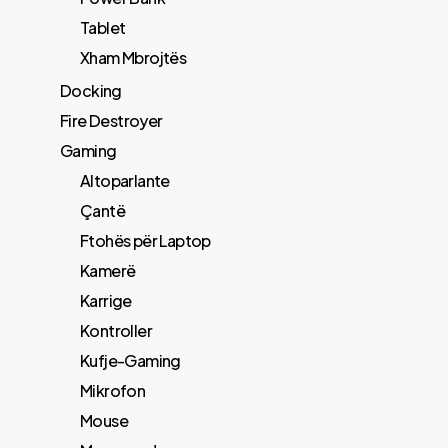
Tablet
Xham Mbrojtës
Docking
Fire Destroyer
Gaming
Altoparlante
Çantë
Ftohës për Laptop
Kamerë
Karrige
Kontroller
Kufje-Gaming
Mikrofon
Mouse