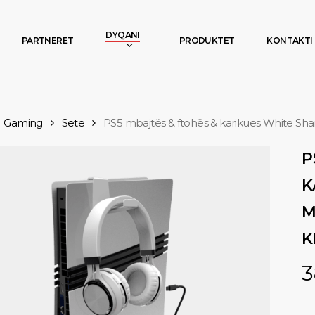
DYQANI
PARTNERET
PRODUKTET
KONTAKTI
Gaming
Sete
PS5 mbajtës & ftohës & karikues White Sh
P
K
M
K
3