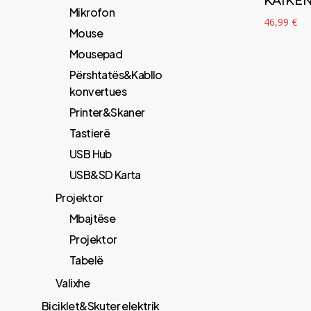
KAIKE
Mikrofon
46,99
€
Mouse
Mousepad
Përshtatës&Kabllo
konvertues
Printer&Skaner
Tastierë
USB Hub
USB&SD Karta
Projektor
Mbajtëse
Projektor
Tabelë
Valixhe
Biciklet&Skuter elektrik