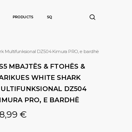
search
PRODUCTS
SQ
ark Multifunksional DZ504 Kimura PRO, e bardhë
S5 MBAJTËS & FTOHËS &
ARIKUES WHITE SHARK
ULTIFUNKSIONAL DZ504
IMURA PRO, E BARDHË
8,99
€