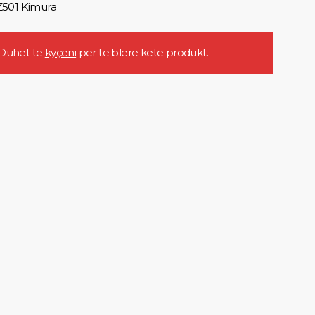
501 Kimura
Duhet të
kyçeni
për të blerë këtë produkt.