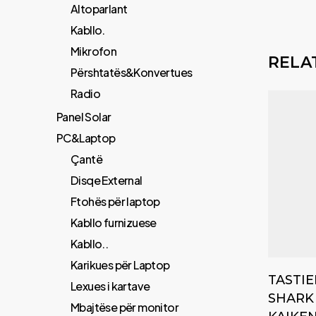
Altoparlant
Kabllo.
Mikrofon
RELA
Përshtatës&Konvertues
Radio
Panel Solar
PC&Laptop
Çantë
Disqe External
Ftohës për laptop
Kabllo furnizuese
Kabllo..
Karikues për Laptop
TASTI
Lexues i kartave
SHARK 
Mbajtëse për monitor