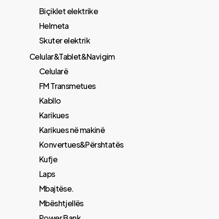
Biçiklet elektrike
Helmeta
Skuter elektrik
Celular&Tablet&Navigim
Celularë
FM Transmetues
​Kabllo
Karikues
Karikues në makinë
Konvertues&Përshtatës
Kufje
Laps
Mbajtëse.
Mbështjellës
Power Bank