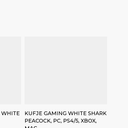
Add to cart
 WHITE
KUFJE GAMING WHITE SHARK
PEACOCK, PC, PS4/5, XBOX,