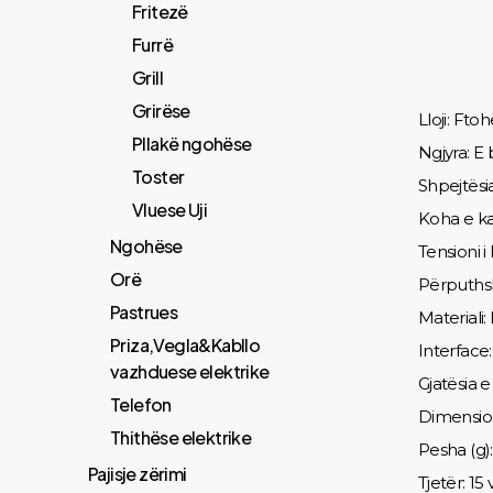
Fritezë
Furrë
Grill
Grirëse
Lloji: Ft
Pllakë ngohëse
Ngjyra: E
Toster
Shpejtësia
Vluese Uji
Koha e kar
Ngohëse
Tensioni i
Orë
Përputhsh
Pastrues
Materiali:
Priza,Vegla&Kabllo
Interface:
vazhduese elektrike
Gjatësia e 
Telefon
Dimensio
Thithëse elektrike
Pesha (g):
Pajisje zërimi
Tjetër: 15