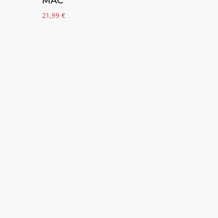
MAC
21,99
€