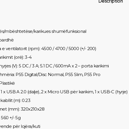
Description
ohës/mbështetëse/karikues shumëfunksional
 bardhë
 e ventilatorit (rpm): 4500 / 4700 / 5000 (+/- 200)
ikimit (orë): 3-4
 hyrjes (V): 5 DC / 3 A; 5.1 DC / 600mA x 2 – porta karikimi
mëria: PS5 Digital/Disc Normal, PS5 Slim, PS5 Pro
 Plastikë
 1 x USB A 2.0 (dalje), 2 x Micro USB për karikim, 1 x USB-C (hyrje)
kabllit (m): 0.23
net (mm): 320x210x28
 560 +/- 5g
 vende për lojëra/kuti