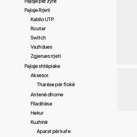
Pajisje për zyrë
Pajisje Rrjeti
Kabllo UTP
Router
Switch
Vazhdues
Zgjerues rrjeti
Pajisje shtëpiake
Aksesor.
Tharëse për flokë
Antenë dhome
Flladitëse
Hekur
Kuzhinë
Aparat për kafe