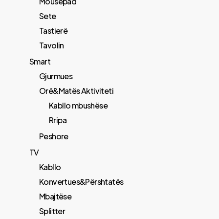
Mousepad
Sete
Tastierë
Tavolin
Smart
Gjurmues
Orë&Matës Aktiviteti
Kabllo mbushëse
Rripa
Peshore
TV
Kabllo
Konvertues&Përshtatës
Mbajtëse
Splitter