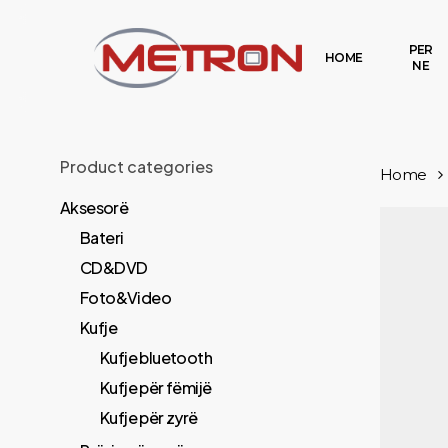
Skip
to
PER
HOME
NE
main
content
Product categories
Home
Aksesorë
Bateri
CD&DVD
Foto&Video
Kufje
Kufje bluetooth
Kufje për fëmijë
Kufje për zyrë