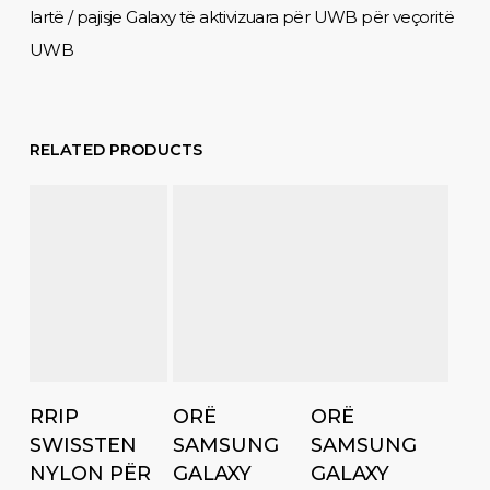
lartë / pajisje Galaxy të aktivizuara për UWB për veçoritë
UWB
RELATED PRODUCTS
Add to cart
Add to cart
Add to cart
RRIP
ORË
ORË
SWISSTEN
SAMSUNG
SAMSUNG
NYLON PËR
GALAXY
GALAXY