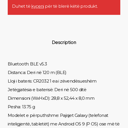
Duhet të
kyçeni
për të blerë këtë produkt.
Description
Bluetooth: BLE v5.3
Distanca: Deri në 120 m (BLE)
Lloji i bateris: CR2032 1 ea i zëvendësueshëm
Jetëgjatësia e baterisë: Deri në 500 ditë
Dimensioni (WxHxD): 28,8 x 52,44 x 8,0 mm
Pesha: 13.75 g
Modelet e përputhshme: Pajisjet Galaxy (telefonat
inteligjentë, tabletët) me Android OS 9 (P OS) ose më të