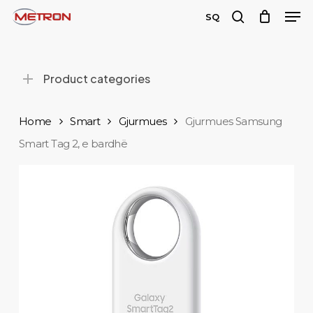
Men
Skip
SQ
to
search
main
content
Product categories
Home
Smart
Gjurmues
Gjurmues Samsung
Smart Tag 2, e bardhë