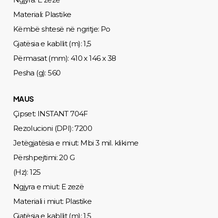
Materiali: Plastike
Këmbë shtesë në ngritje: Po
Gjatësia e kabllit (m): 1,5
Përmasat (mm): 410 x 146 x 38
Pesha (g): 560
MAUS
Çipset: INSTANT 704F
Rezolucioni (DPI): 7200
Jetëgjatësia e miut: Mbi 3 mil. klikime
Përshpejtimi: 20 G
(Hz): 125
Ngjyra e miut: E zezë
Materiali i miut: Plastike
Gjatësia e kabllit (m): 1,5