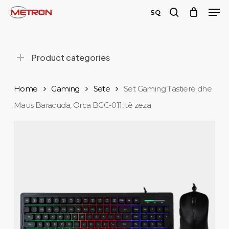
Men
Skip
SQ
to
search
main
content
Product categories
Home
Gaming
Sete
Set Gaming Tastierë dhe
Maus Baracuda, Orca BGC-011, të zeza