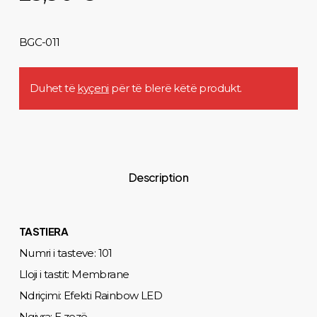
BGC-011
Duhet të
kyçeni
për të blerë këtë produkt.
Description
TASTIERA
Numri i tasteve: 101
Lloji i tastit: Membrane
Ndriçimi: Efekti Rainbow LED
Ngjyra: E zezë