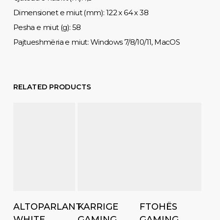
Dimensionet e miut (mm): 122 x 64 x 38
Pesha e miut (g): 58
Pajtueshmëria e miut: Windows 7/8/10/11, MacOS
RELATED PRODUCTS
Add to cart
Add to cart
Add to cart
ALTOPARLANT
KARRIGE
FTOHËS
WHITE
GAMING
GAMING