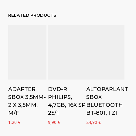
RELATED PRODUCTS
Add to cart
Add to cart
Add to cart
ADAPTER
DVD-R
ALTOPARLANT
SBOX 3,5MM-
PHILIPS,
SBOX
2 X 3,5MM,
4,7GB, 16X SP
BLUETOOTH
M/F
25/1
BT-801, I ZI
1,20
€
9,90
€
24,90
€