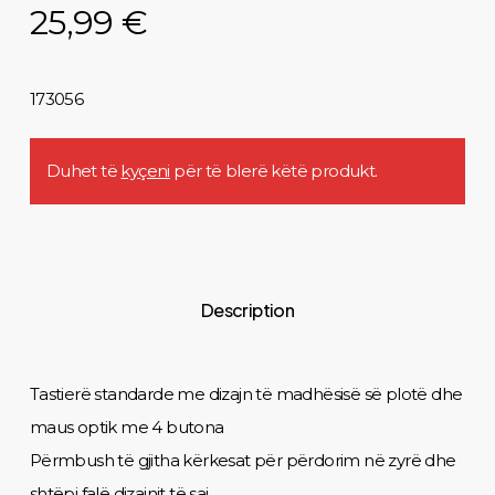
25,99
€
173056
Duhet të
kyçeni
për të blerë këtë produkt.
Description
Tastierë standarde me dizajn të madhësisë së plotë dhe
maus optik me 4 butona
Përmbush të gjitha kërkesat për përdorim në zyrë dhe
shtëpi falë dizajnit të saj