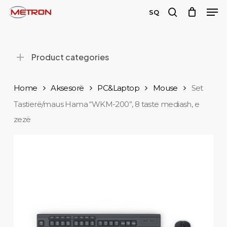
Men
Skip
SQ
to
search
main
content
Product categories
Home
Aksesorë
PC&Laptop
Mouse
Set
Tastierë/maus Hama “WKM-200”, 8 taste mediash, e
zezë