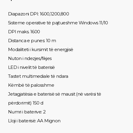
Diapazoni DPI: 1600,1200,800
Sisteme operative të pajtueshme Windows 11/10
DPI maks. 1600
Distanca e punes: 10 m
Modaliteti i kursimit të energjisë
Nuton i ndezjes/fikjes
LED i nivelit të baterisë
Tastet multimediale të ndara
Këmbë të palosshme
Jetagjatësia e baterisë së mausit (në varësi të
përdorimit) 150 d
Numri i baterive: 2
Lloji i baterisë: AA Mignon