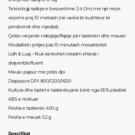
Teknologji radioje e besueshme 2.4 GHz me një rreze
veprimi prej 10 metrash (në varësi të kushteve të
përdorimit dhe mjedisit)
Çelës i veçantë ndezjeje/fikjeje për tastierën dhe mausin
Modaliteti i pritjes pas 10 minutash mosaktivitet
Lidh & Luaj – Nuk kërkohet instalim shtesë i
drajverit/softuerit
Mausi i pajisur me çelës dpi
Diapazoni DPI: 800/1200/1600
Kultura dhe tastet e tastierës janë bërë nga 65% plastikë
ABS e ricikluar
Pesha e tastierës: 400 g
Pesha e mausit: 52 g
Specifikat