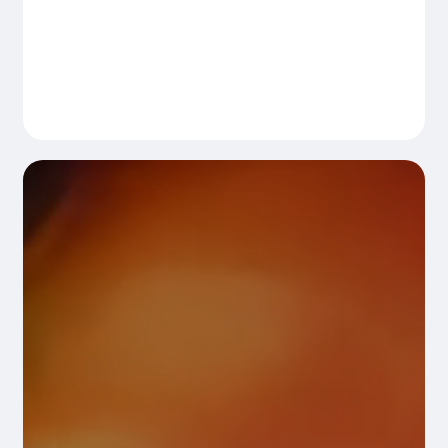
pajisjet dhe aksesorët tona
SHTONI SHIJE NË
AVENTURËN TUAJ TË
LOJËRAVE ME
AKSESORE TË
METRON.
Ndjehuni të lidhur gjithmonë me
pajisjet dhe aksesorët tona