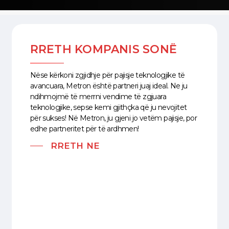
RRETH KOMPANIS SONË
Nëse kërkoni zgjidhje për pajisje teknologjike të
avancuara, Metron është partneri juaj ideal. Ne ju
ndihmojmë të merrni vendime të zgjuara
teknologjike, sepse kemi gjithçka që ju nevojitet
NË METRON, DO TË
për sukses! Në Metron, ju gjeni jo vetëm pajisje, por
edhe partneritet për të ardhmen!
NDIHENI TË
RRETH NE
MIRËPRITUR DHE TË
KUJDESUR SI NË
SHTËPINË TUAJ.
Ndjehuni të lidhur gjithmonë me