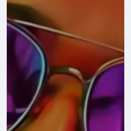
SHIHNI PRODUKTET
BASHKË ME NE,
NDJENI FUQINË E
LIRISË NË DUART
TUAJA.
Ndjehuni të lidhur gjithmonë me
pajisjet dhe aksesorët tona