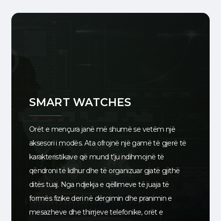
SMART WATCHES
Orët e mençura janë më shumë se vetëm një
aksesori i modës. Ata ofrojnë një gamë të gjerë të
karakteristikave që mund t’ju ndihmojnë të
qëndroni të lidhur dhe të organizuar gjatë gjithë
ditës tuaj. Nga ndjekja e qëllimeve të juaja të
formës fizike deri në dërgimin dhe pranimin e
mesazheve dhe thirrjeve telefonike, orët e