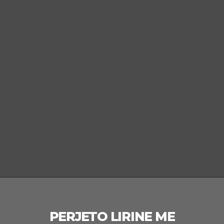
SMART WATCHES
Qëndroni të lidhur, gjurmoni qëllimet
tuaja të fitnesit dhe mos humbisni
kurrë asnjë goditje me veçoritë më të
fundit dhe dizajnet elegante.
PERJETO LIRINE ME