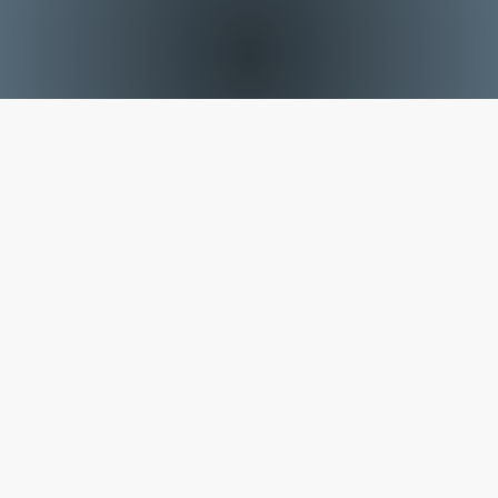
Mesoni me shume
MOS U KËNAQNI ME
TEKNOLOGJINË E VJETËRUAR –
DHE EJANI NE METRON, SOT
DHE PROVONI MË TË MIRËN E
PAJISJEVE ELEKTRONIKE.