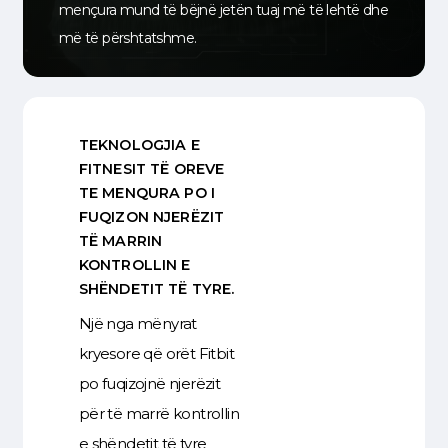
mençura mund të bëjnë jetën tuaj më të lehtë dhe
më të përshtatshme.
TEKNOLOGJIA E
FITNESIT TË OREVE
TE MENQURA PO I
FUQIZON NJERËZIT
TË MARRIN
KONTROLLIN E
SHËNDETIT TË TYRE.
Një nga mënyrat
kryesore që orët Fitbit
po fuqizojnë njerëzit
për të marrë kontrollin
e shëndetit të tyre