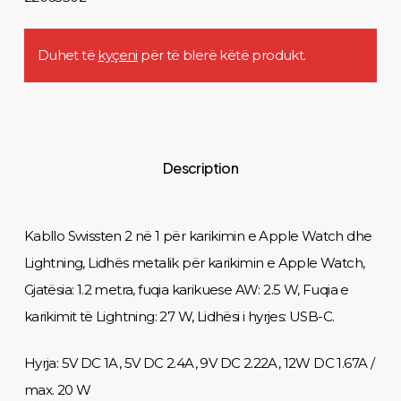
Duhet të
kyçeni
për të blerë këtë produkt.
Description
Kabllo Swissten 2 në 1 për karikimin e Apple Watch dhe
Lightning, Lidhës metalik për karikimin e Apple Watch,
Gjatësia: 1.2 metra, fuqia karikuese AW: 2.5 W, Fuqia e
karikimit të Lightning: 27 W, Lidhësi i hyrjes: USB-C.
Hyrja: 5V DC 1A, 5V DC 2.4A, 9V DC 2.22A, 12W DC 1.67A /
max. 20 W