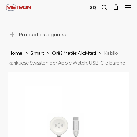
Men
Skip
SQ
to
search
main
content
Product categories
Home
Smart
Orë&Matës Aktiviteti
Kabllo
karikuese Swissten për Apple Watch, USB-C, e bardhë