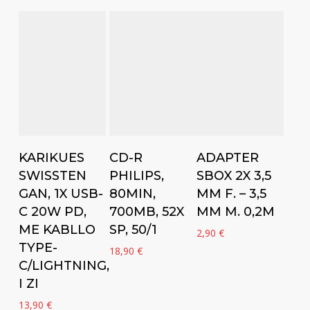
Add to cart
Add to cart
Add to cart
KARIKUES
CD-R
ADAPTER
SWISSTEN
PHILIPS,
SBOX 2X 3,5
GAN, 1X USB-
80MIN,
MM F. – 3,5
C 20W PD,
700MB, 52X
MM M. 0,2M
ME KABLLO
SP, 50/1
2,90
€
TYPE-
18,90
€
C/LIGHTNING,
I ZI
13,90
€