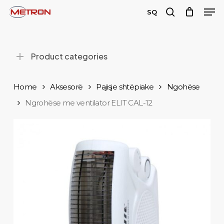
Men
Skip
SQ
to
search
main
content
Product categories
Home
Aksesorë
Pajisje shtëpiake
Ngohëse
Ngrohëse me ventilator ELIT CAL-12