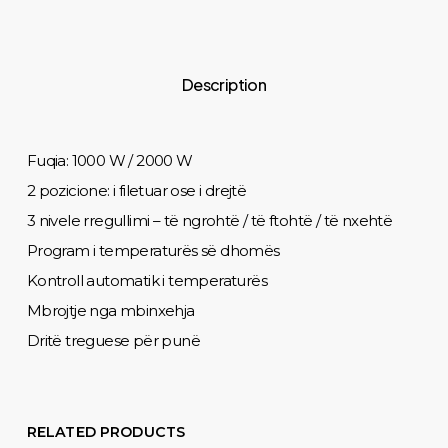
Description
Fuqia: 1000 W / 2000 W
2 pozicione: i filetuar ose i drejtë
3 nivele rregullimi – të ngrohtë / të ftohtë / të nxehtë
Program i temperaturës së dhomës
Kontroll automatik i temperaturës
Mbrojtje nga mbinxehja
Dritë treguese për punë
RELATED PRODUCTS