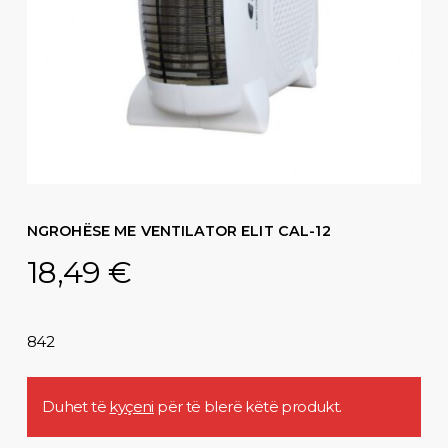
NGROHËSE ME VENTILATOR ELIT CAL-12
18,49
€
842
Duhet të
kyçeni
për të blerë këtë produkt.