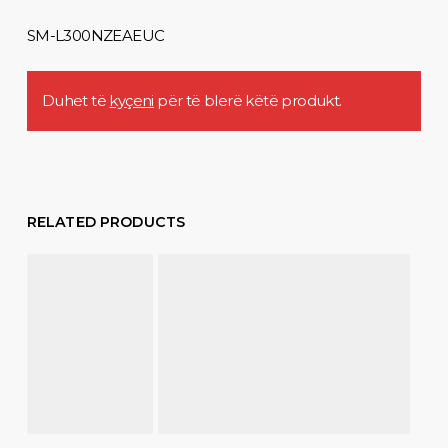
SM-L300NZEAEUC
Duhet të
kyçeni
për të blerë këtë produkt.
RELATED PRODUCTS