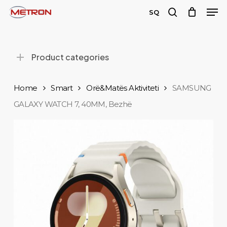
Men
Skip
SQ
to
search
main
content
Product categories
Home
Smart
Orë&Matës Aktiviteti
SAMSUNG
GALAXY WATCH 7, 40MM, Bezhë