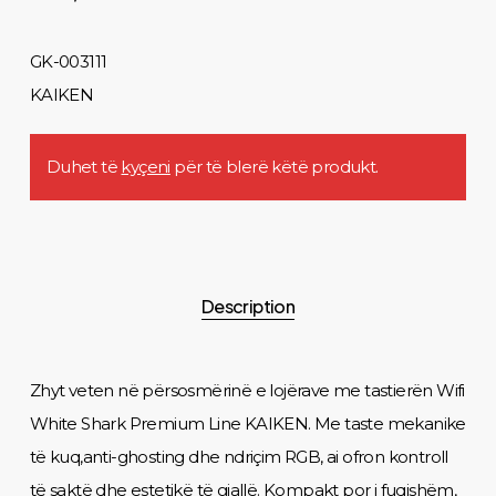
GK-003111
KAIKEN
Duhet të
kyçeni
për të blerë këtë produkt.
Description
Zhyt veten në përsosmërinë e lojërave me tastierën Wifi
White Shark Premium Line KAIKEN. Me taste mekanike
të kuq,anti-ghosting dhe ndriçim RGB, ai ofron kontroll
të saktë dhe estetikë të gjallë. Kompakt por i fuqishëm,