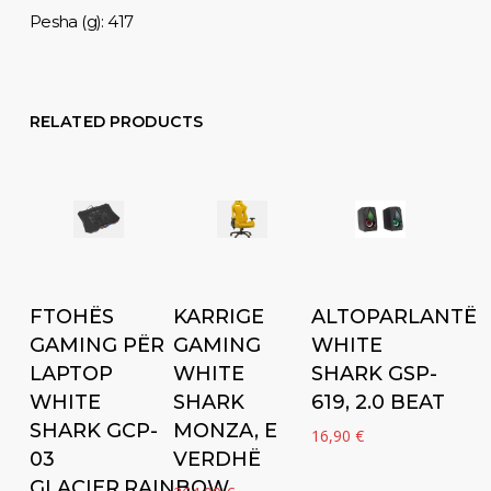
Pesha (g): 417
RELATED PRODUCTS
Add to cart
Add to cart
Add to cart
FTOHËS
KARRIGE
ALTOPARLANTË
GAMING PËR
GAMING
WHITE
LAPTOP
WHITE
SHARK GSP-
WHITE
SHARK
619, 2.0 BEAT
SHARK GCP-
MONZA, E
16,90
€
03
VERDHË
GLACIER,RAINBOW