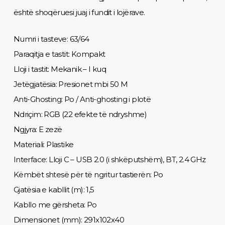
është shoqëruesi juaj i fundit i lojërave.
Numri i tasteve: 63/64
Paraqitja e tastit: Kompakt
Lloji i tastit: Mekanik – I kuq
Jetëgjatësia: Presionet mbi 50 M
Anti-Ghosting: Po / Anti-ghosting i plotë
Ndriçim: RGB (22 efekte të ndryshme)
Ngjyra: E zezë
Materiali: Plastike
Interface: Lloji C – USB 2.0 (i shkëputshëm), BT, 2.4 GHz
Këmbët shtesë për të ngritur tastierën: Po
Gjatësia e kabllit (m): 1,5
Kabllo me gërsheta: Po
Dimensionet (mm): 291x102x40