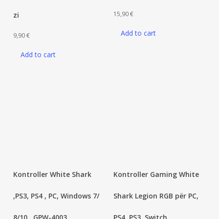
15,90
€
zi
Add to cart
9,90
€
Add to cart
Kontroller White Shark
Kontroller Gaming White
,PS3, PS4 , PC, Windows 7/
Shark Legion RGB për PC,
8/10 , GPW-4003
PS4, PS3, Switch,