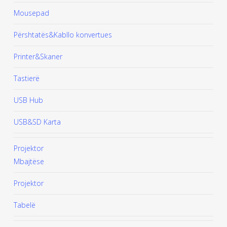
Mousepad
Përshtatës&Kabllo konvertues
Printer&Skaner
Tastierë
USB Hub
USB&SD Karta
Projektor
Mbajtëse
Projektor
Tabelë