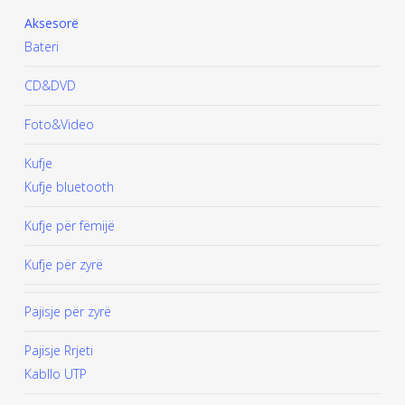
Aksesorë
Bateri
CD&DVD
Foto&Video
Kufje
Kufje bluetooth
Kufje për fëmijë
Kufje për zyrë
Pajisje për zyrë
Pajisje Rrjeti
Kabllo UTP