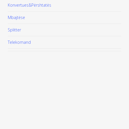
Konvertues&Përshtatës
Mbajtëse
Splitter
Telekomand