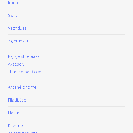
Router
Switch
Vazhdues
Zgjerues rrjeti
Pajisje shtëpiake
Aksesor.
Tharëse për flokë
Antenë dhome
Flladitëse
Hekur
Kuzhinë