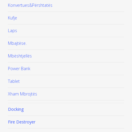
Konvertues&Përshtatës
Kufje
Laps
Mbajtëse.
Mbështjellës
Power Bank
Tablet
Xham Mbrojtës
Docking
Fire Destroyer