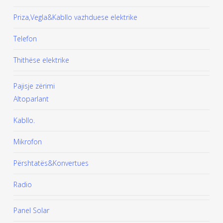
Priza,Vegla&Kabllo vazhduese elektrike
Telefon
Thithëse elektrike
Pajisje zërimi
Altoparlant
Kabllo.
Mikrofon
Përshtatës&Konvertues
Radio
Panel Solar