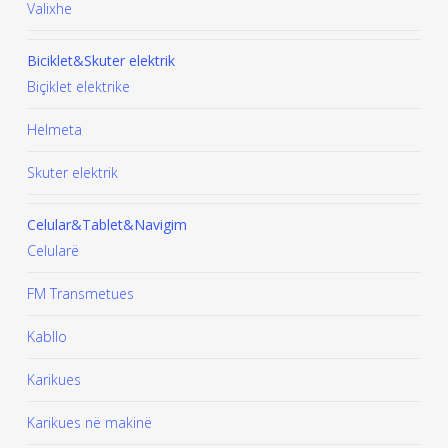
Valixhe
Biciklet&Skuter elektrik
Biçiklet elektrike
Helmeta
Skuter elektrik
Celular&Tablet&Navigim
Celularë
FM Transmetues
​Kabllo
Karikues
Karikues në makinë