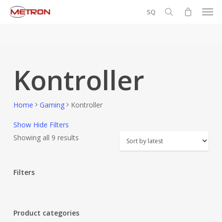
Men
Skip
SQ
to
search
main
content
Kontroller
Home
Gaming
Kontroller
Show
Hide
Filters
Sorted
Showing all 9 results
by
latest
Filters
Close
Filters
Product categories