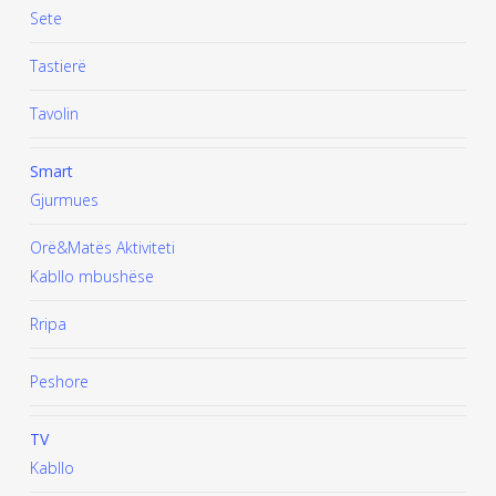
Sete
Tastierë
Tavolin
Smart
Gjurmues
Orë&Matës Aktiviteti
Kabllo mbushëse
Rripa
Peshore
TV
Kabllo