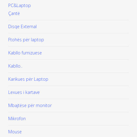
PC&Laptop
Çantë
Disqe External
Ftohës për laptop
Kabllo furnizuese
Kabllo..
Karikues për Laptop
Lexues i kartave
Mbajtëse për monitor
Mikrofon
Mouse