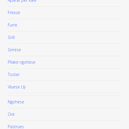
Aparat për kafe
Fritezë
Furrë
Grill
Grirëse
Pllakë ngohëse
Toster
Vluese Uji
Ngohëse
Orë
Pastrues