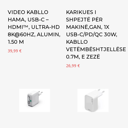
Add to cart
Add to cart
VIDEO KABLLO
KARIKUES I
HAMA, USB-C –
SHPEJTË PËR
HDMI™, ULTRA-HD
MAKINË,GAN, 1X
8K@60HZ, ALUMIN,
USB-C/PD/QC 30W,
1.50 M
KABLLO
VETËMBËSHTJELLËSE
39,99
€
0.7M, E ZEZË
26,99
€