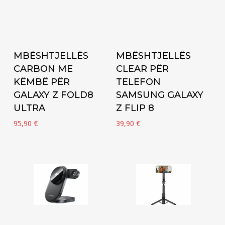
Add to cart
Add to cart
MBËSHTJELLËS
MBËSHTJELLËS
CARBON ME
CLEAR PËR
KËMBË PËR
TELEFON
GALAXY Z FOLD8
SAMSUNG GALAXY
ULTRA
Z FLIP 8
95,90
€
39,90
€