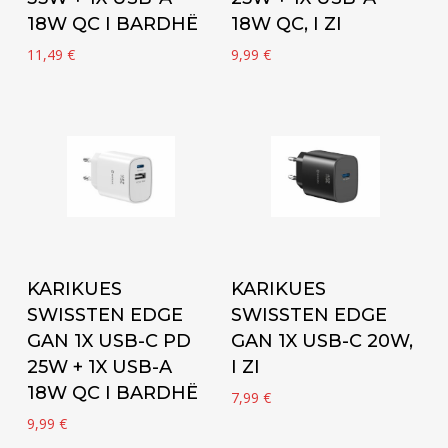
18W QC I BARDHË
18W QC, I ZI
11,49
€
9,99
€
Add to cart
Add to cart
KARIKUES
KARIKUES
SWISSTEN EDGE
SWISSTEN EDGE
GAN 1X USB-C PD
GAN 1X USB-C 20W,
25W + 1X USB-A
I ZI
18W QC I BARDHË
7,99
€
9,99
€