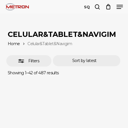
Men
Skip
SQ
to
search
Close
Close
main
Filters
Menu
content
CELULAR&TABLET&NAVIGIM
Home
Celular&Tablet&Navigim
Filters
Sorted
Showing 1–42 of 487 results
by
latest