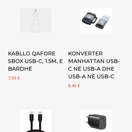
Add to cart
Add to cart
KABLLO QAFORE
KONVERTER
SBOX USB-C, 1.5M, E
MANHATTAN USB-
BARDHË
C NË USB-A DHE
USB-A NË USB-C
7,99
€
8,49
€