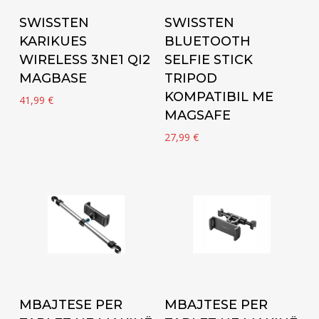
Add to cart
Add to cart
SWISSTEN
SWISSTEN
KARIKUES
BLUETOOTH
WIRELESS 3NE1 QI2
SELFIE STICK
MAGBASE
TRIPOD
KOMPATIBIL ME
41,99
€
MAGSAFE
27,99
€
Add to cart
Add to cart
MBAJTESE PER
MBAJTESE PER