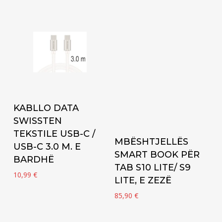
Add to cart
KABLLO DATA
SWISSTEN
TEKSTILE USB-C /
Add to cart
MBËSHTJELLËS
USB-C 3.0 M. E
SMART BOOK PËR
BARDHË
TAB S10 LITE/ S9
10,99
€
LITE, E ZEZË
85,90
€