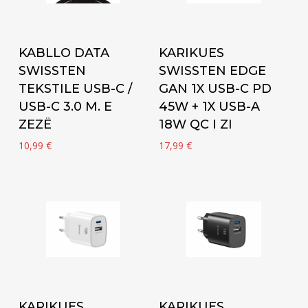
Add to cart
Add to cart
KABLLO DATA
KARIKUES
SWISSTEN
SWISSTEN EDGE
TEKSTILE USB-C /
GAN 1X USB-C PD
USB-C 3.0 M. E
45W + 1X USB-A
ZEZË
18W QC I ZI
10,99
€
17,99
€
Add to cart
Add to cart
KARIKUES
KARIKUES