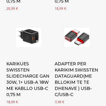
0,75 M
0,75 M
20,99
€
18,99
€
Add to cart
Add to cart
KARIKUES
ADAPTER PER
SWISSTEN
KARIKIM SWISSTEN
SLIDECHARGE GAN
DATAGUARD(ME
30W, 1× USB-A 18W
BLLOKIM TE TE
ME KABLLO USB-C
DHENAVE ) USB-
0,75 M
C/USB-C
18,99
€
7,49
€