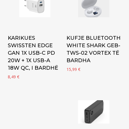
Add to cart
Add to cart
KARIKUES
KUFJE BLUETOOTH
SWISSTEN EDGE
WHITE SHARK GEB-
GAN 1X USB-C PD
TWS-02 VORTEX TË
20W + 1X USB-A
BARDHA
18W QC, I BARDHË
15,99
€
8,49
€