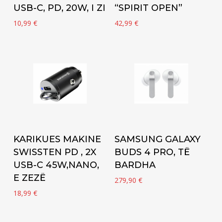
USB-C, PD, 20W, I ZI
“SPIRIT OPEN”
10,99
€
42,99
€
Add to cart
Add to cart
KARIKUES MAKINE
SAMSUNG GALAXY
SWISSTEN PD , 2X
BUDS 4 PRO, TË
USB-C 45W,NANO,
BARDHA
E ZEZË
279,90
€
18,99
€