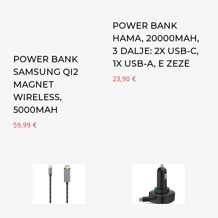
Add to cart
POWER BANK
HAMA, 20000MAH,
3 DALJE: 2X USB-C,
Add to cart
POWER BANK
1X USB-A, E ZEZË
SAMSUNG QI2
23,90
€
MAGNET
WIRELESS,
5000MAH
59,99
€