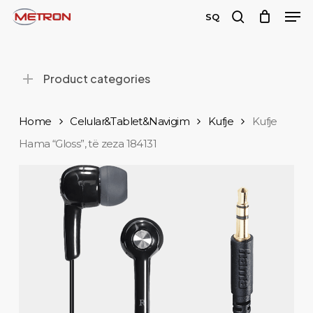
Men
Skip
SQ
to
search
Close
main
Menu
content
Product categories
Home
Celular&Tablet&Navigim
Kufje
Kufje
Hama “Gloss”, të zeza 184131