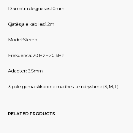
Diametri i dëgjueses:10mm
Gjatësija e kablles:1.2m
Modeli:Stereo
Frekuenca: 20 Hz – 20 kHz
Adapteri: 3.5mm
3 palë goma silikoni në madhësi të ndryshme (S, M, L)
RELATED PRODUCTS