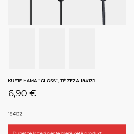
KUFJE HAMA “GLOSS”, TË ZEZA 184131
6,90
€
184132
Duhet të
kyçeni
për të blerë këtë produkt.