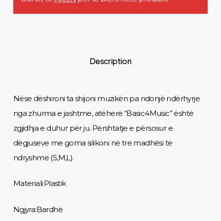
Description
Nëse dëshironi ta shijoni muzikën pa ndonjë ndërhyrje
nga zhurma e jashtme, atëherë “Basic4Music” është
zgjidhja e duhur për ju. Përshtatje e përsosur e
dëgjuseve me goma silikoni në tre madhësi te
ndryshme (S,M,L).
Materiali:Plastik
Ngjyra:Bardhë