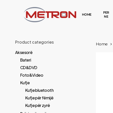
Skip
to
PER
HOME
NE
main
content
Product categories
Home
Aksesorë
Bateri
CD&DVD
Foto&Video
Kufje
Kufje bluetooth
Kufje për fëmijë
Kufje për zyrë