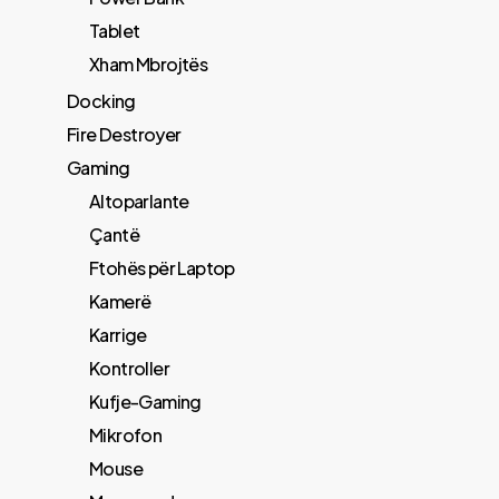
Tablet
Xham Mbrojtës
Docking
Fire Destroyer
Gaming
Altoparlante
Çantë
Ftohës për Laptop
Kamerë
Karrige
Kontroller
Kufje-Gaming
Mikrofon
Mouse