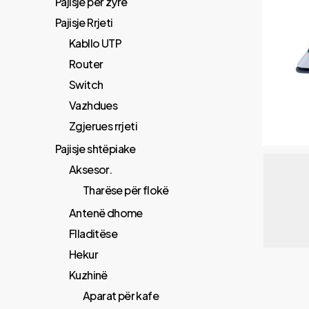
Pajisje për zyrë
Pajisje Rrjeti
Kabllo UTP
Router
Switch
Vazhdues
Zgjerues rrjeti
Pajisje shtëpiake
Aksesor.
Tharëse për flokë
Antenë dhome
Flladitëse
Hekur
Kuzhinë
Aparat për kafe