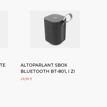
Add to cart
TE
ALTOPARLANT SBOX
BLUETOOTH BT-801, I ZI
24,90
€