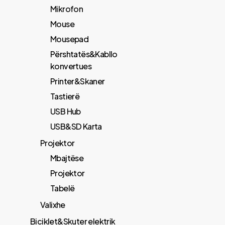
Mikrofon
Mouse
Mousepad
Përshtatës&Kabllo
konvertues
Printer&Skaner
Tastierë
USB Hub
USB&SD Karta
Projektor
Mbajtëse
Projektor
Tabelë
Valixhe
Biciklet&Skuter elektrik