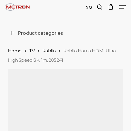
Men
Skip
SQ
to
search
main
content
Product categories
Home
TV
Kabllo
Kabllo Hama HDMI Ultra
High Speed 8K, 1m, 205241