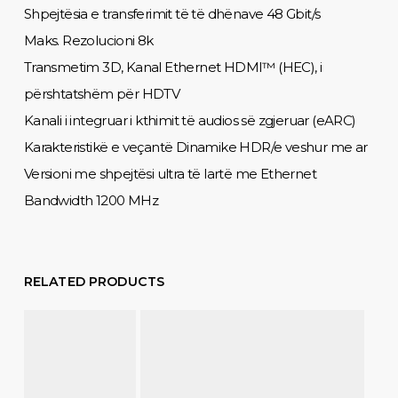
Shpejtësia e transferimit të të dhënave 48 Gbit/s
Maks. Rezolucioni 8k
Transmetim 3D, Kanal Ethernet HDMI™ (HEC), i
përshtatshëm për HDTV
Kanali i integruar i kthimit të audios së zgjeruar (eARC)
Karakteristikë e veçantë Dinamike HDR/e veshur me ar
Versioni me shpejtësi ultra të lartë me Ethernet
Bandwidth 1200 MHz
RELATED PRODUCTS