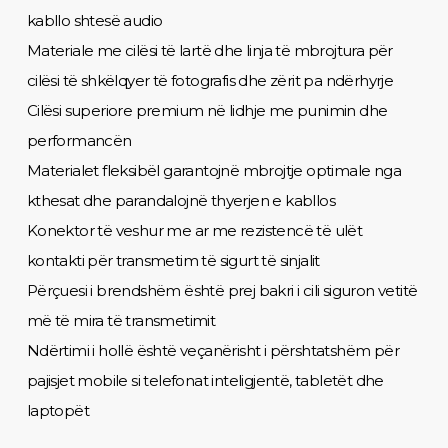
kabllo shtesë audio
Materiale me cilësi të lartë dhe linja të mbrojtura për
cilësi të shkëlqyer të fotografis dhe zërit pa ndërhyrje
Cilësi superiore premium në lidhje me punimin dhe
performancën
Materialet fleksibël garantojnë mbrojtje optimale nga
kthesat dhe parandalojnë thyerjen e kabllos
Konektor të veshur me ar me rezistencë të ulët
kontakti për transmetim të sigurt të sinjalit
Përçuesi i brendshëm është prej bakri i cili siguron vetitë
më të mira të transmetimit
Ndërtimi i hollë është veçanërisht i përshtatshëm për
pajisjet mobile si telefonat inteligjentë, tabletët dhe
laptopët