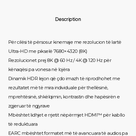
Description
Për cilësi të përsosur kinemaje me rezolucion të lartë
Ultra-HD me pikselë 7680×4320 (8K)
Rezolucionet prej 8K @ 60 Hz / 4K @ 120 Hz për
kënaqësi pa vonesa në lojëra
Dinamik HDR lejon që çdo imazh të riprodhohet me
rezultatet më të mira individuale për thellësinë,
mprehtësinë, shkëlqimin, kontrastin dhe hapësirën e
zgjeruar të ngjyrave
Mbështet lidhjet e rrjetit nëpërmjet HDMI™ për kabllo
të reduktuara
EARC mbështet formatet më të avancuara të audios pa