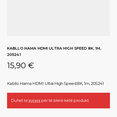
KABLLO HAMA HDMI ULTRA HIGH SPEED 8K, 1M,
205241
15,90
€
Kabllo Hama HDMI Ultra High Speed 8K, 1m, 205241
Duhet të
kyçeni
për të blerë këtë produkt.