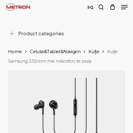
Men
Skip
SQ
to
search
main
content
Product categories
Home
Celular&Tablet&Navigim
Kufje
Kufje
Samsung 3.55mm me mikrofon, të zeza