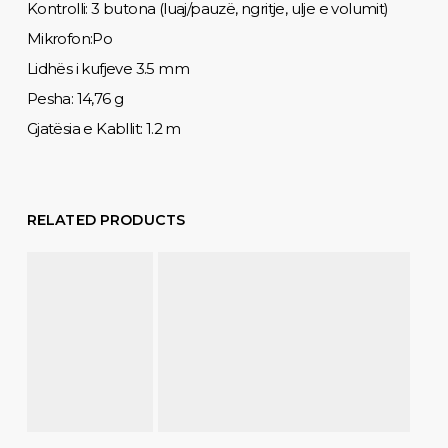
Kontrolli: 3 butona (luaj/pauzë, ngritje, ulje e volumit)
Mikrofon:Po
Lidhës i kufjeve 3.5 mm
Pesha: 14,76 g
Gjatësia e Kabllit: 1.2 m
RELATED PRODUCTS