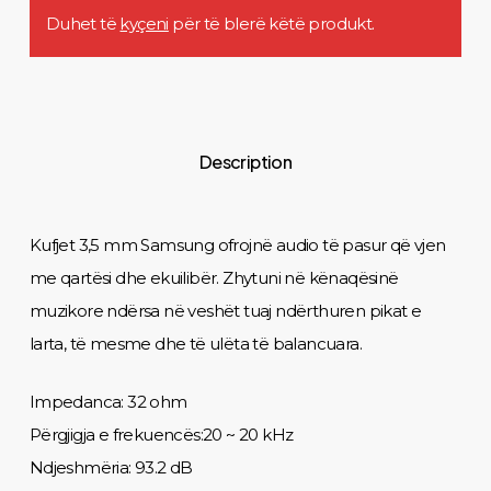
Duhet të
kyçeni
për të blerë këtë produkt.
Description
Kufjet 3,5 mm Samsung ofrojnë audio të pasur që vjen
me qartësi dhe ekuilibër. Zhytuni në kënaqësinë
muzikore ndërsa në veshët tuaj ndërthuren pikat e
larta, të mesme dhe të ulëta të balancuara.
Impedanca: 32 ohm
Përgjigja e frekuencës:20 ~ 20 kHz
Ndjeshmëria: 93.2 dB