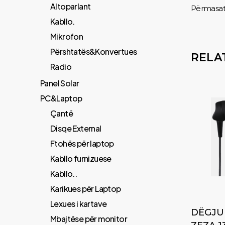
Altoparlant
Përmasat 
Kabllo.
Mikrofon
Përshtatës&Konvertues
RELA
Radio
Panel Solar
PC&Laptop
Çantë
Disqe External
Ftohës për laptop
Kabllo furnizuese
Kabllo..
Karikues për Laptop
Lexues i kartave
DËGJUE
Mbajtëse për monitor