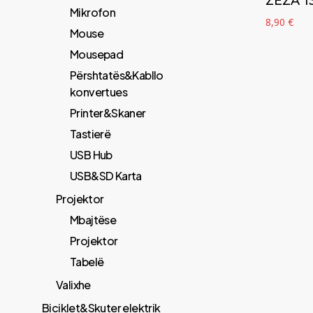
ZEZA 1
Mikrofon
8,90
€
Mouse
Mousepad
Përshtatës&Kabllo
konvertues
Printer&Skaner
Tastierë
USB Hub
USB&SD Karta
Projektor
Mbajtëse
Projektor
Tabelë
Valixhe
Biciklet&Skuter elektrik