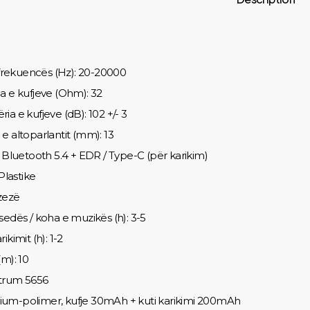
e frekuencës (Hz): 20-20000
a e kufjeve (Ohm): 32
a e kufjeve (dB): 102 +/- 3
e altoparlantit (mm): 13
: Bluetooth 5.4 + EDR / Type-C (për karikim)
 Plastike
 zezë
sedës / koha e muzikës (h): 3-5
ikimit (h): 1-2
(m): 10
etrum 5656
litium-polimer, kufje 30mAh + kuti karikimi 200mAh