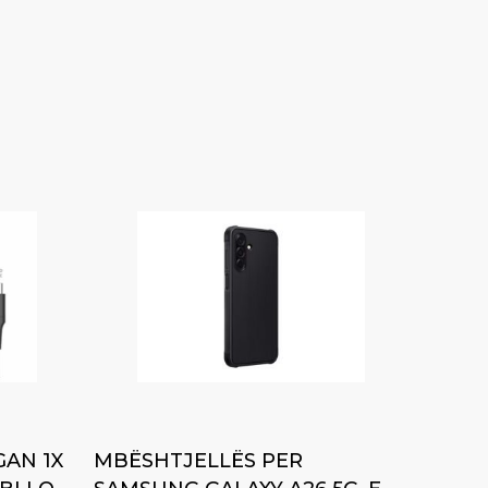
Add to cart
GAN 1X
MBËSHTJELLËS PER