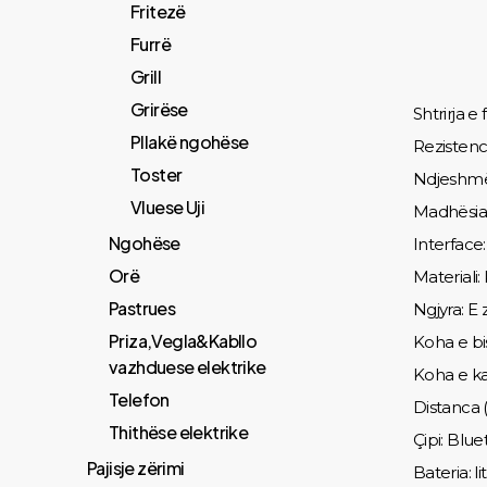
Fritezë
Furrë
Grill
Grirëse
Shtrirja 
Pllakë ngohëse
Rezistenc
Toster
Ndjeshmëri
Vluese Uji
Madhësia 
Ngohëse
Interface
Orë
Materiali:
Pastrues
Ngjyra: E
Priza,Vegla&Kabllo
Koha e bi
vazhduese elektrike
Koha e kar
Telefon
Distanca 
Thithëse elektrike
Çipi: Blu
Pajisje zërimi
Bateria: 