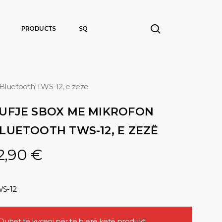
search
PRODUCTS
SQ
Bluetooth TWS-12, e zezë
UFJE SBOX ME MIKROFON
LUETOOTH TWS-12, E ZEZË
2,90
€
S-12
Duhet të
kyçeni
për të blerë këtë produkt.