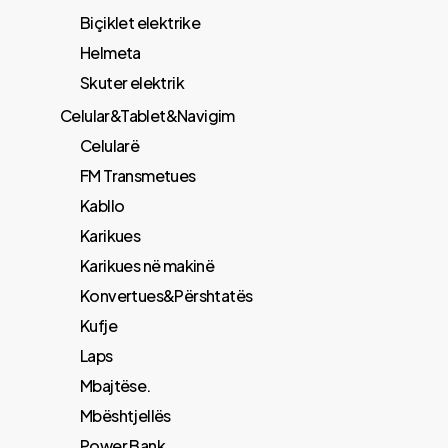
Biçiklet elektrike
Helmeta
Skuter elektrik
Celular&Tablet&Navigim
Celularë
FM Transmetues
​Kabllo
Karikues
Karikues në makinë
Konvertues&Përshtatës
Kufje
Laps
Mbajtëse.
Mbështjellës
Power Bank