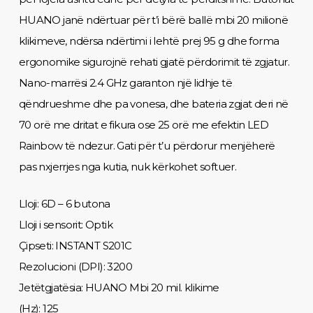
HUANO janë ndërtuar për t’i bërë ballë mbi 20 milionë
klikimeve, ndërsa ndërtimi i lehtë prej 95 g dhe forma
ergonomike sigurojnë rehati gjatë përdorimit të zgjatur.
Nano-marrësi 2.4 GHz garanton një lidhje të
qëndrueshme dhe pa vonesa, dhe bateria zgjat deri në
70 orë me dritat e fikura ose 25 orë me efektin LED
Rainbow të ndezur. Gati për t’u përdorur menjëherë
pas nxjerrjes nga kutia, nuk kërkohet softuer.
Lloji: 6D – 6 butona
Lloji i sensorit: Optik
Çipseti: INSTANT S201C
Rezolucioni (DPI): 3200
Jetëtgjatësia: HUANO Mbi 20 mil. klikime
(Hz): 125