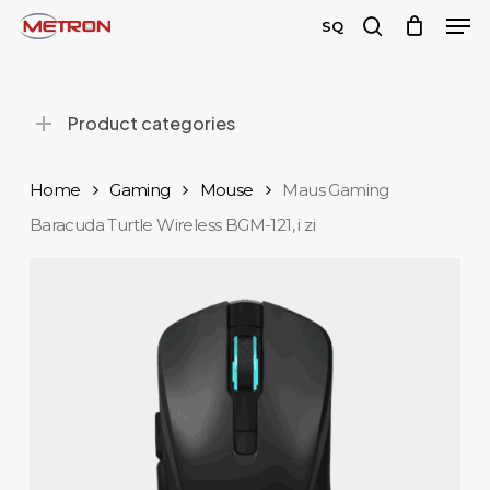
Men
Skip
SQ
to
search
Close
main
Menu
content
Product categories
Home
Gaming
Mouse
Maus Gaming
Baracuda Turtle Wireless BGM-121, i zi