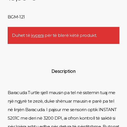
BGM-121
Duhet të
kyçeni
për të blerë këtë produkt.
Description
Baracuda Turtle sjell mausin pa tel në sistemin tuaj me
një ngjyrë te zezë, duke shënuar mausin e parë pa tel
në linjën Baracuda. ​​I pajisur me sensorin optik INSTANT
S201C me deri në 3200 DPI, ai ofron kontroll të saktë si
për lojëra ashtu edhe për detyra të përditshme. Butonat