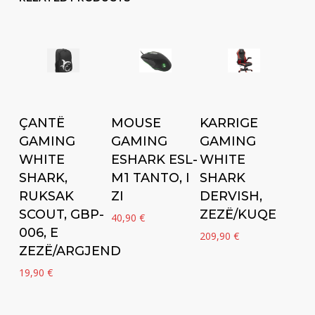
Add to cart
Add to cart
Add to cart
ÇANTË
MOUSE
KARRIGE
GAMING
GAMING
GAMING
WHITE
ESHARK ESL-
WHITE
SHARK,
M1 TANTO, I
SHARK
RUKSAK
ZI
DERVISH,
SCOUT, GBP-
ZEZË/KUQE
40,90
€
006, E
209,90
€
ZEZË/ARGJEND
19,90
€