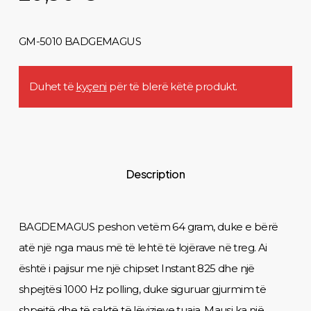
GM-5010 BADGEMAGUS
Duhet të
kyçeni
për të blerë këtë produkt.
Description
BAGDEMAGUS peshon vetëm 64 gram, duke e bërë
atë një nga maus më të lehtë të lojërave në treg. Ai
është i pajisur me një chipset Instant 825 dhe një
shpejtësi 1000 Hz polling, duke siguruar gjurmim të
shpejtë dhe të saktë të lëvizjeve tuaja. Mausi ka një