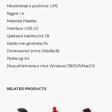
Mbështesat e poshtme: UPE
Ngjyra: I zi
Materiali: Plastike
Interface: USB 2.0
Gjatësia e kabllos (m): 1.8
Kabllo me gërsheta: Po
Dimensionet (mm): 126x66x36
Pesha (g): 64
Përputhshmëria e miut: Windows 7/8/10/11/MacOS
RELATED PRODUCTS