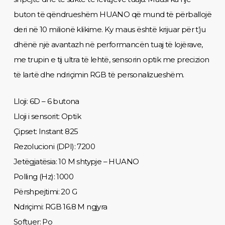
buton të qëndrueshëm HUANO që mund të përballojë
deri në 10 milionë klikime. Ky maus është krijuar për t’ju
dhënë një avantazh në performancën tuaj të lojërave,
me trupin e tij ultra të lehtë, sensorin optik me precizion
të lartë dhe ndriçimin RGB të personalizueshëm.
Lloji: 6D – 6 butona
Lloji i sensorit: Optik
Çipset: Instant 825
Rezolucioni (DPI): 7200
Jetëgjatësia: 10 M shtypje – HUANO
Polling (Hz): 1000
Përshpejtimi: 20 G
Ndriçimi: RGB 16.8 M ngjyra
Softuer: Po