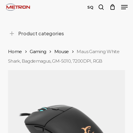
Men
Skip
SQ
to
search
Close
main
Menu
content
Product categories
Home
Gaming
Mouse
Maus Gaming White
Shark, Bagdemagus, GM-5010, 7200DPI, RGB