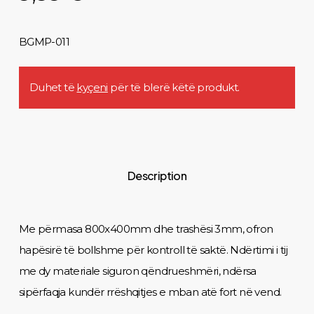
BGMP-011
Duhet të
kyçeni
për të blerë këtë produkt.
Description
Me përmasa 800x400mm dhe trashësi 3mm, ofron
hapësirë të bollshme për kontroll të saktë. Ndërtimi i tij
me dy materiale siguron qëndrueshmëri, ndërsa
sipërfaqja kundër rrëshqitjes e mban atë fort në vend.