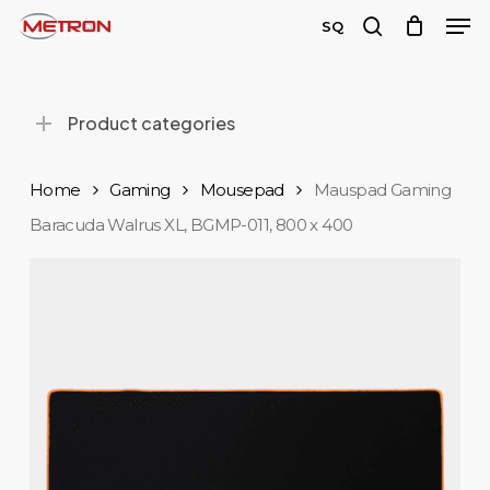
Men
Skip
SQ
to
search
main
content
Product categories
Home
Gaming
Mousepad
Mauspad Gaming
Baracuda Walrus XL, BGMP-011, 800 x 400