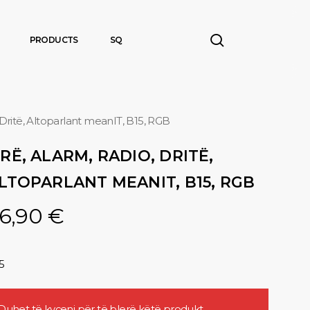
search
PRODUCTS
SQ
 Dritë, Altoparlant meanIT, B15, RGB
RË, ALARM, RADIO, DRITË,
LTOPARLANT MEANIT, B15, RGB
6,90
€
5
Duhet të
kyçeni
për të blerë këtë produkt.