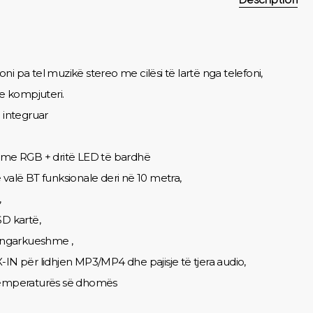
ni pa tel muzikë stereo me cilësi të lartë nga telefoni,
se kompjuteri.
i integruar
 me RGB + dritë LED të bardhë
 valë BT funksionale deri në 10 metra,
,
SD kartë,
ringarkueshme ,
-IN për lidhjen MP3/MP4 dhe pajisje të tjera audio,
temperaturës së dhomës