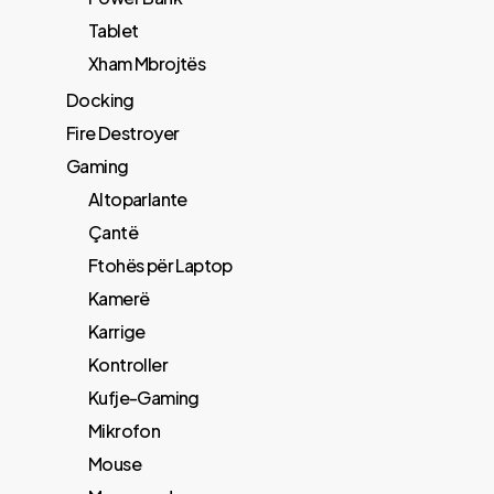
Tablet
Xham Mbrojtës
Docking
Fire Destroyer
Gaming
Altoparlante
Çantë
Ftohës për Laptop
Kamerë
Karrige
Kontroller
Kufje-Gaming
Mikrofon
Mouse