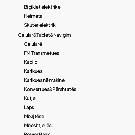
Biçiklet elektrike
Helmeta
Skuter elektrik
Celular&Tablet&Navigim
Celularë
FM Transmetues
​Kabllo
Karikues
Karikues në makinë
Konvertues&Përshtatës
Kufje
Laps
Mbajtëse.
Mbështjellës
Power Bank