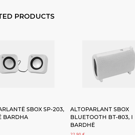
TED PRODUCTS
Add to cart
Add to cart
RLANTË SBOX SP-203,
ALTOPARLANT SBOX
TË BARDHA
BLUETOOTH BT-803, I
BARDHË
22,90
€