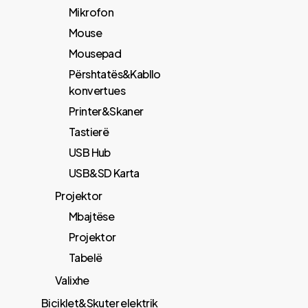
Mikrofon
Mouse
Mousepad
Përshtatës&Kabllo
konvertues
Printer&Skaner
Tastierë
USB Hub
USB&SD Karta
Projektor
Mbajtëse
Projektor
Tabelë
Valixhe
Biciklet&Skuter elektrik