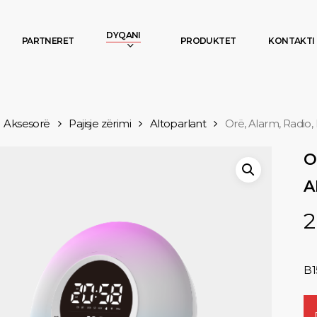
DYQANI
PARTNERET
PRODUKTET
KONTAKTI
Aksesorë
Pajisje zërimi
Altoparlant
Orë, Alarm, Radio,
O
A
2
B1