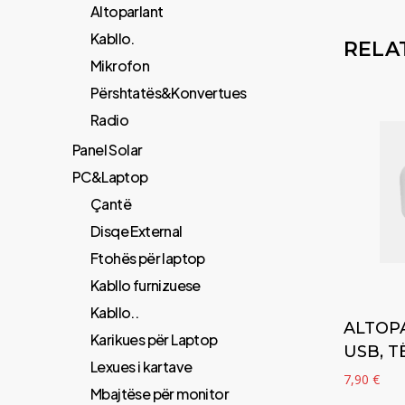
Altoparlant
Kabllo.
RELA
Mikrofon
Përshtatës&Konvertues
Radio
Panel Solar
PC&Laptop
Çantë
Disqe External
Ftohës për laptop
Kabllo furnizuese
Kabllo..
ALTOPA
Karikues për Laptop
USB, 
Lexues i kartave
7,90
€
Mbajtëse për monitor