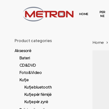
Skip
to
PER
HOME
NE
main
content
Product categories
Home
Aksesorë
Bateri
CD&DVD
Foto&Video
Kufje
Kufje bluetooth
Kufje për fëmijë
Kufje për zyrë