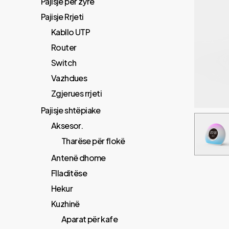
Pajisje për zyrë
Pajisje Rrjeti
Kabllo UTP
Router
Switch
Vazhdues
Zgjerues rrjeti
Pajisje shtëpiake
Aksesor.
Tharëse për flokë
Antenë dhome
Flladitëse
Hekur
Kuzhinë
Aparat për kafe