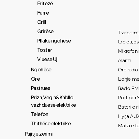
Fritezë
Furrë
Grill
Grirëse
Transmeto
Pllakë ngohëse
tableti, o
Toster
Mikrofon 
Vluese Uji
Alarm
Ngohëse
Orë radio
Orë
Lidhje me
Pastrues
Radio FM
Priza,Vegla&Kabllo
Port për 
vazhduese elektrike
Bateri e 
Telefon
Hyrja AUX
Thithëse elektrike
Matja e 
Pajisje zërimi