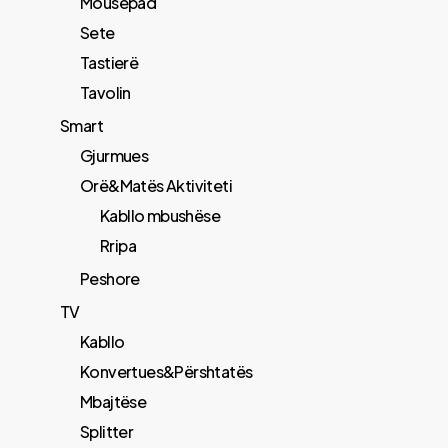
Mousepad
Sete
Tastierë
Tavolin
Smart
Gjurmues
Orë&Matës Aktiviteti
Kabllo mbushëse
Rripa
Peshore
TV
Kabllo
Konvertues&Përshtatës
Mbajtëse
Splitter