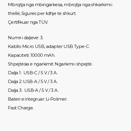
Mbrojtja nga mbingarkesa, mbrojtja nga shkarkimi i
thellë, Sigures per lidhje te shkurt.
Çertifikuar nga TÜV.
Numri i daljeve: 3.
Kabllo Micro USB, adapter USB Type-C.
Kapaciteti: 10000 mAh.
Shpejtësia e ngarkimit: Ngarkimi i shpejtë.
Dalja 1: USB-C / 5 V / 3 A.
Dalja 2 :USB-A / 5 V / 3 A.
Dalja 3: USB-A / 5 V / 3 A.
Bateri e integruar: Li-Polimer.
Fast Charge.