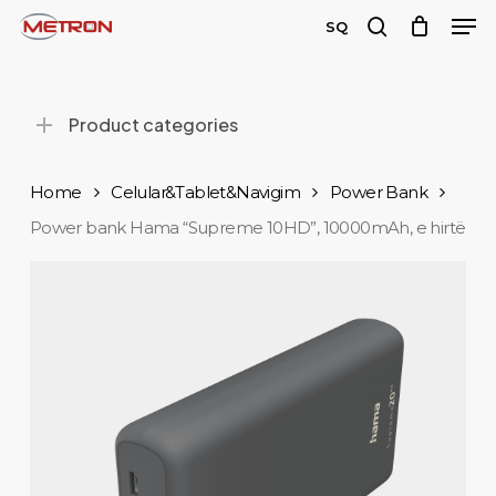
Men
Skip
SQ
to
search
main
content
Product categories
Home
Celular&Tablet&Navigim
Power Bank
Power bank Hama “Supreme 10HD”, 10000mAh, e hirtë