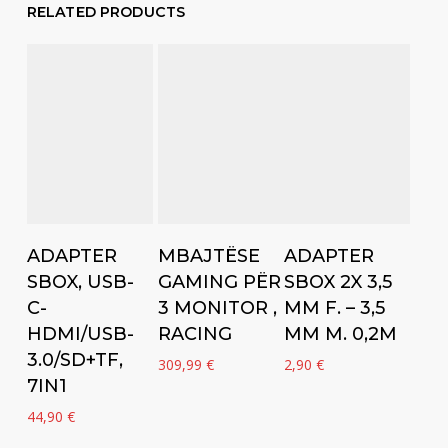
RELATED PRODUCTS
Add to cart
Add to cart
Add to cart
ADAPTER
MBAJTËSE
ADAPTER
SBOX, USB-
GAMING PËR
SBOX 2X 3,5
C-
3 MONITOR ,
MM F. – 3,5
HDMI/USB-
RACING
MM M. 0,2M
3.0/SD+TF,
309,99
€
2,90
€
7IN1
44,90
€