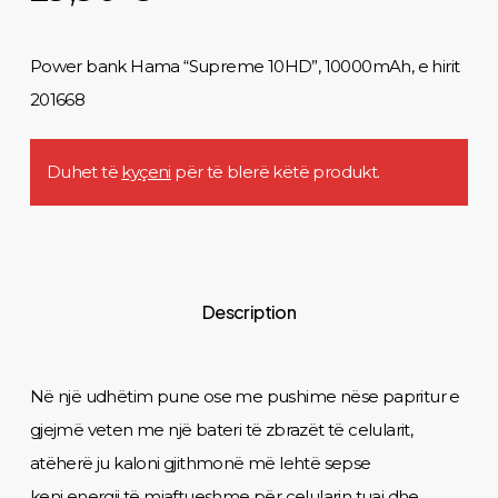
Power bank Hama “Supreme 10HD”, 10000mAh, e hirit
201668
Duhet të
kyçeni
për të blerë këtë produkt.
Description
Në një udhëtim pune ose me pushime nëse papritur e
gjejmë veten me një bateri të zbrazët të celularit,
atëherë ju kaloni gjithmonë më lehtë sepse
keni energji të mjaftueshme për celularin tuaj dhe