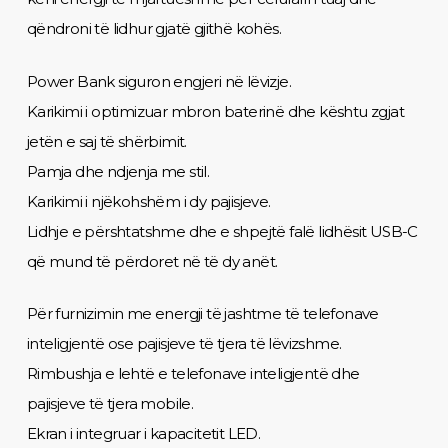
qëndroni të lidhur gjatë gjithë kohës.
Power Bank siguron engjeri në lëvizje.
Karikimi i optimizuar mbron baterinë dhe kështu zgjat
jetën e saj të shërbimit.
Pamja dhe ndjenja me stil.
Karikimi i njëkohshëm i dy pajisjeve.
Lidhje e përshtatshme dhe e shpejtë falë lidhësit USB-C
që mund të përdoret në të dy anët.
Për furnizimin me energji të jashtme të telefonave
inteligjentë ose pajisjeve të tjera të lëvizshme.
Rimbushja e lehtë e telefonave inteligjentë dhe
pajisjeve të tjera mobile.
Ekran i integruar i kapacitetit LED.