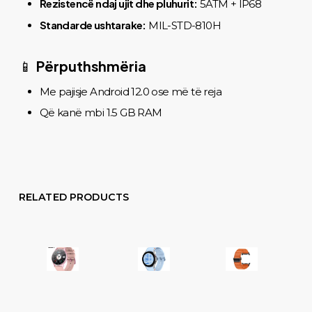
Rezistencë ndaj ujit dhe pluhurit:
5ATM + IP68
Standarde ushtarake:
MIL-STD-810H
Përputhshmëria
📱
Me pajisje Android 12.0 ose më të reja
Që kanë mbi 1.5 GB RAM
RELATED PRODUCTS