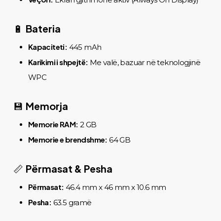
Bateria
🔋
Kapaciteti:
445 mAh
Karikimi i shpejtë:
Me valë, bazuar në teknologjinë
WPC
Memorja
💾
Memorie RAM:
2 GB
Memorie e brendshme:
64 GB
Përmasat & Pesha
📏
Përmasat:
46.4 mm x 46 mm x 10.6 mm
Pesha:
63.5 gramë