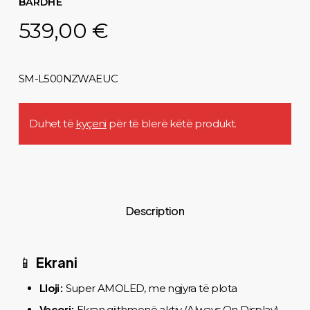
BARDHË
539,00
€
SM-L500NZWAEUC
Duhet të
kyçeni
për të blerë këtë produkt.
Description
Ekrani
📱
Lloji:
Super AMOLED, me ngjyra të plota
Veçori:
Ekran gjithmonë aktiv (Always On Display)