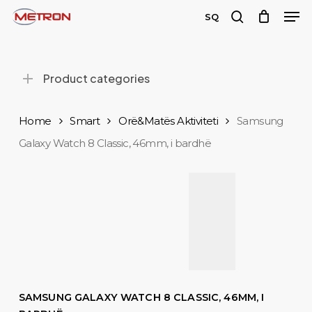
Men
Skip
SQ
to
search
Close
main
Menu
content
Product categories
Home
Smart
Orë&Matës Aktiviteti
Samsung
Galaxy Watch 8 Classic, 46mm, i bardhë
SAMSUNG GALAXY WATCH 8 CLASSIC, 46MM, I