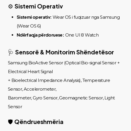
Sistemi Operativ
⚙️
Sistemi operativ:
Wear OS i fuqizuar nga Samsung
(Wear OS 6)
Ndërfaqja përdoruese:
One UI 8 Watch
Sensorë & Monitorim Shëndetësor
🩺
Samsung BioActive Sensor (Optical Bio-signal Sensor +
Electrical Heart Signal
+ Bioelectrical Impedance Analysis), Temperature
Sensor, Accelerometer,
Barometer, Gyro Sensor, Geomagnetic Sensor, Light
Sensor
Qëndrueshmëria
🛡️