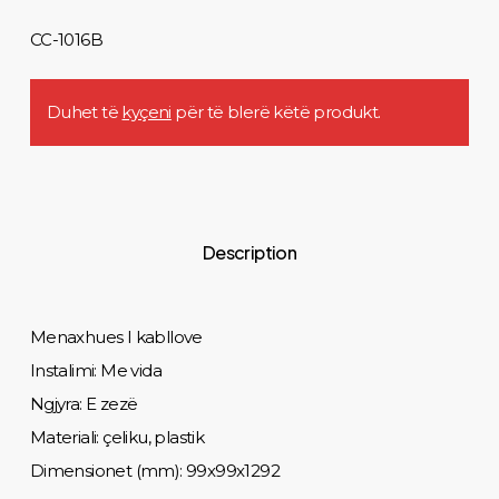
CC-1016B
Duhet të
kyçeni
për të blerë këtë produkt.
Description
Menaxhues I kabllove
Instalimi: Me vida
Ngjyra: E zezë
Materiali: çeliku, plastik
Dimensionet (mm): 99x99x1292