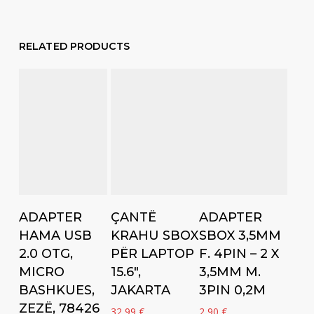
RELATED PRODUCTS
Add to cart
Add to cart
Add to cart
ADAPTER
ÇANTË
ADAPTER
HAMA USB
KRAHU SBOX
SBOX 3,5MM
2.0 OTG,
PËR LAPTOP
F. 4PIN – 2 X
MICRO
15.6″,
3,5MM M.
BASHKUES,
JAKARTA
3PIN 0,2M
ZEZË, 78426
32,99
€
2,90
€