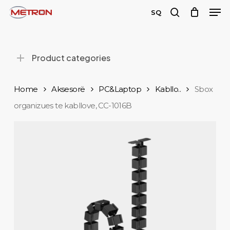
Men
Skip
SQ
to
search
main
content
Product categories
Home
Aksesorë
PC&Laptop
Kabllo..
Sbox
organizues te kabllove, CC-1016B