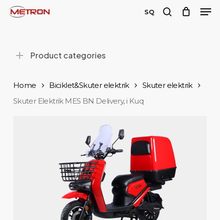
Men
Skip
SQ
to
search
main
content
Product categories
Home
Biciklet&Skuter elektrik
Skuter elektrik
Skuter Elektrik MES BN Delivery, i Kuq