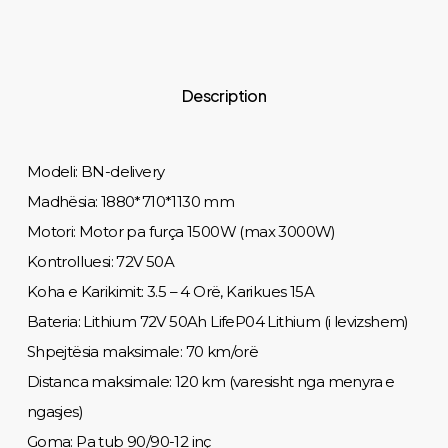
Description
Modeli: BN-delivery
Madhësia: 1880*710*1130 mm
Motori: Motor pa furça 1500W (max 3000W)
Kontrolluesi: 72V 50A
Koha e Karikimit: 3.5 – 4 Orë, Karikues 15A
Bateria: Lithium 72V 50Ah LifeP04 Lithium (i levizshem)
Shpejtësia maksimale: 70 km/orë
Distanca maksimale: 120 km (varesisht nga menyra e
ngasjes)
Goma: Pa tub 90/90-12 inç