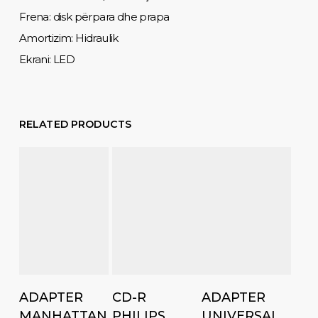
Frena: disk përpara dhe prapa
Amortizim: Hidraulik
Ekrani: LED
RELATED PRODUCTS
Add to cart
Add to cart
Add to cart
ADAPTER
CD-R
ADAPTER
MANHATTAN
PHILIPS,
UNIVERSAL