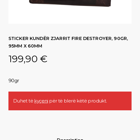
STICKER KUNDËR ZJARRIT FIRE DESTROYER, 90GR,
95MM X 60MM
199,90
€
90gr
Duhet të
kyçeni
për të blerë këtë produkt.