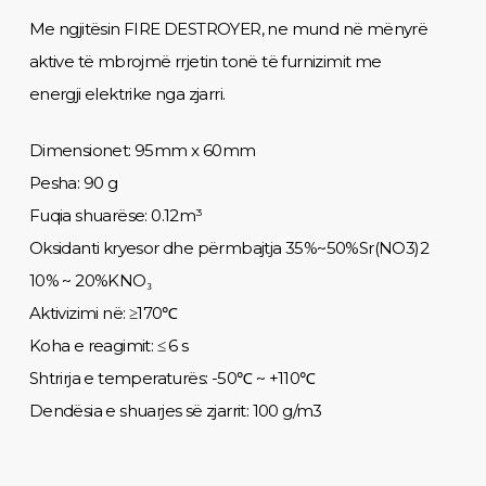
Me ngjitësin FIRE DESTROYER, ne mund në mënyrë
aktive të mbrojmë rrjetin tonë të furnizimit me
energji elektrike nga zjarri.
Dimensionet: 95mm x 60mm
Pesha: 90 g
Fuqia shuarëse: 0.12m³
Oksidanti kryesor dhe përmbajtja 35%~50%Sr(NO3)2
10% ~ 20%KNO₃
Aktivizimi në: ≥170℃
Koha e reagimit: ≤ 6 s
Shtrirja e temperaturës: -50℃ ~ +110℃
Dendësia e shuarjes së zjarrit: 100 g/m3