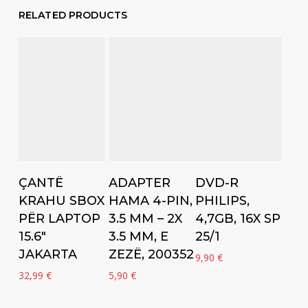
RELATED PRODUCTS
Add to cart
Add to cart
Add to cart
ÇANTË
ADAPTER
DVD-R
KRAHU SBOX
HAMA 4-PIN,
PHILIPS,
PËR LAPTOP
3.5 MM – 2X
4,7GB, 16X SP
15.6″
3.5 MM, E
25/1
JAKARTA
ZEZË, 200352
9,90
€
32,99
€
5,90
€