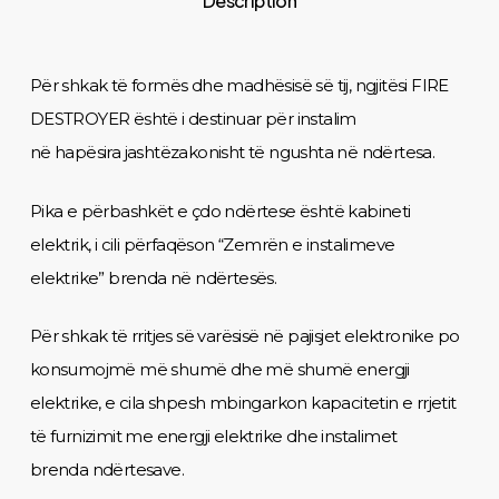
Description
Për shkak të formës dhe madhësisë së tij, ngjitësi FIRE
DESTROYER është i destinuar për instalim
në hapësira jashtëzakonisht të ngushta në ndërtesa.
Pika e përbashkët e çdo ndërtese është kabineti
elektrik, i cili përfaqëson “Zemrën e instalimeve
elektrike” brenda në ndërtesës.
Për shkak të rritjes së varësisë në pajisjet elektronike po
konsumojmë më shumë dhe më shumë energji
elektrike, e cila shpesh mbingarkon kapacitetin e rrjetit
të furnizimit me energji elektrike dhe instalimet
brenda ndërtesave.