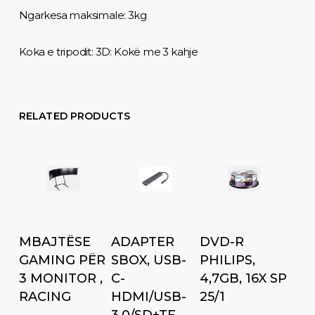
Ngarkesa maksimale: 3kg
Koka e tripodit: 3D: Kokë me 3 kahje
RELATED PRODUCTS
Add to cart
Add to cart
Add to cart
MBAJTËSE
ADAPTER
DVD-R
GAMING PËR
SBOX, USB-
PHILIPS,
3 MONITOR ,
C-
4,7GB, 16X SP
RACING
HDMI/USB-
25/1
3.0/SD+TF,