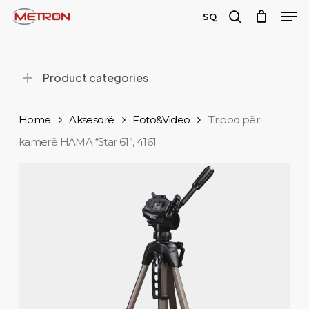
Men
Skip
SQ
to
search
Close
main
Menu
content
Product categories
Home
Aksesorë
Foto&Video
Tripod për
kamerë HAMA “Star 61”, 4161