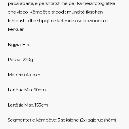
pabarabarta, e përshtatshme për kamera fotografike
dhe video. Këmbët e tripodit mund të fiksohen
lehtësisht dhe shpejt në lartësinë ose pozicionin e
kërkuar.
Ngjyra: Hiri
Pesha:1220g
Materiali:Alumin
Lartësia Min. 60cm
Lartësia Max. 153cm
Segmentet e këmbëve: 3 seksione (2x i zgjerueshëm)