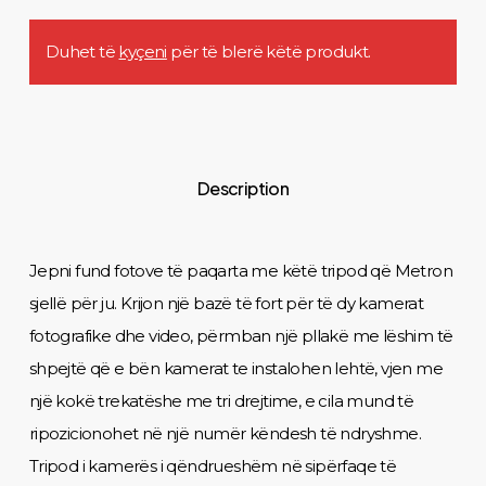
Duhet të
kyçeni
për të blerë këtë produkt.
Description
Jepni fund fotove të paqarta me këtë tripod që Metron
sjellë për ju. Krijon një bazë të fort për të dy kamerat
fotografike dhe video, përmban një pllakë me lëshim të
shpejtë që e bën kamerat te instalohen lehtë, vjen me
një kokë trekatëshe me tri drejtime, e cila mund të
ripozicionohet në një numër këndesh të ndryshme.
Tripod i kamerës i qëndrueshëm në sipërfaqe të