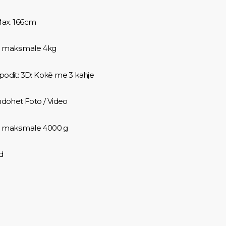
Max. 166cm
 maksimale 4kg
ipodit: 3D: Kokë me 3 kahje
ohet Foto / Video
 maksimale 4000 g
od