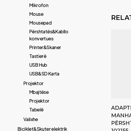
Mikrofon
Mouse
RELA
Mousepad
Përshtatës&Kabllo
konvertues
Printer&Skaner
Tastierë
USB Hub
USB&SD Karta
Projektor
Mbajtëse
Projektor
ADAPT
Tabelë
MANHA
Valixhe
PËRSHT
Biciklet&Skuter elektrik
102155