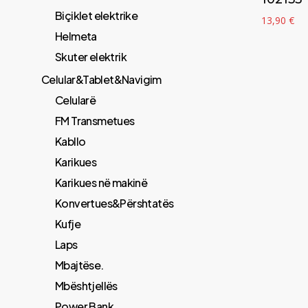
Biçiklet elektrike
13,90
€
Helmeta
Skuter elektrik
Celular&Tablet&Navigim
Celularë
FM Transmetues
​Kabllo
Karikues
Karikues në makinë
Konvertues&Përshtatës
Kufje
Laps
Mbajtëse.
Mbështjellës
Power Bank