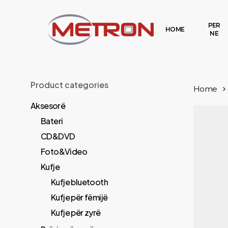
Skip
to
PER
HOME
NE
main
content
Product categories
Home
Aksesorë
Bateri
CD&DVD
Foto&Video
Kufje
Kufje bluetooth
Kufje për fëmijë
Kufje për zyrë