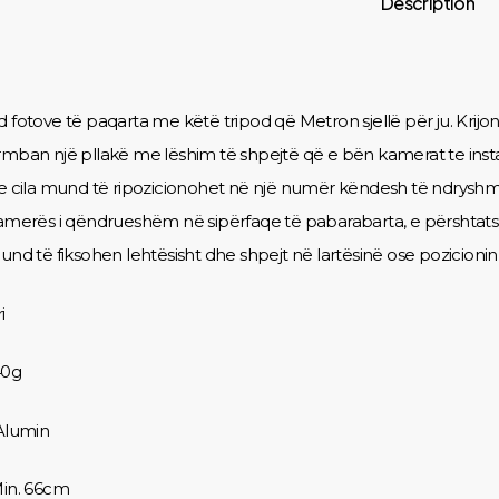
Description
d fotove të paqarta me këtë tripod që Metron sjellë për ju. Krijo
rmban një pllakë me lëshim të shpejtë që e bën kamerat te inst
 e cila mund të ripozicionohet në një numër këndesh të ndryshm
kamerës i qëndrueshëm në sipërfaqe të pabarabarta, e përshta
mund të fiksohen lehtësisht dhe shpejt në lartësinë ose pozicionin
i
40g
:Alumin
Min. 66cm