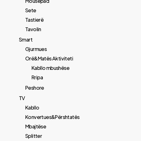
Mousepad
Sete
Tastierë
Tavolin
Smart
Gjurmues
Orë&Matës Aktiviteti
Kabllo mbushëse
Rripa
Peshore
TV
Kabllo
Konvertues&Përshtatës
Mbajtëse
Splitter