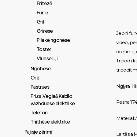
Fritezë
Furrë
Grill
Grirëse
Jepni fun
Pllakë ngohëse
video, pë
Toster
drejtime,
Vluese Uji
Tripod i 
Ngohëse
tripodit 
Orë
Ngjyra: Hir
Pastrues
Priza,Vegla&Kabllo
Pesha:17
vazhduese elektrike
Telefon
Materiali
Thithëse elektrike
Pajisje zërimi
Lartësia 