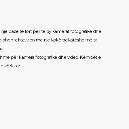
n një bazë të fort për të dy kamerat fotografike dhe
alohen lehtë, vjen me një kokë trekatëshe me tri
e.
tshme për kamera fotografike dhe video. Këmbët e
 e kërkuar.