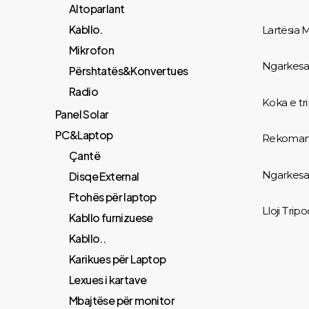
Altoparlant
Kabllo.
Lartësia 
Mikrofon
Ngarkesa
Përshtatës&Konvertues
Radio
Koka e tr
Panel Solar
PC&Laptop
Rekomand
Çantë
Ngarkesa
Disqe External
Ftohës për laptop
Lloji Trip
Kabllo furnizuese
Kabllo..
Karikues për Laptop
Lexues i kartave
Mbajtëse për monitor