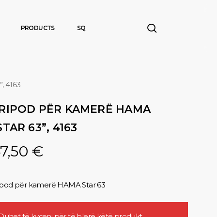
search
PRODUCTS
SQ
, 4163
RIPOD PËR KAMERË HAMA
STAR 63”, 4163
7,50
€
ipod për kamerë HAMA Star 63
Duhet të
kyçeni
për të blerë këtë produkt.