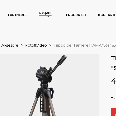
DYQANI
PARTNERET
PRODUKTET
KONTAKTI
Aksesorë
Foto&Video
Tripod për kamerë HAMA “Star 63”
T
“
4
Tr