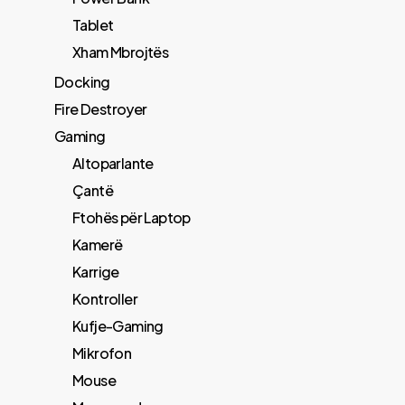
Tablet
Xham Mbrojtës
Docking
Fire Destroyer
Gaming
Altoparlante
Çantë
Ftohës për Laptop
Kamerë
Karrige
Kontroller
Kufje-Gaming
Mikrofon
Mouse