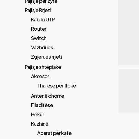
Pajisje për zyrë
Pajisje Rrjeti
Kabllo UTP
Router
Switch
Vazhdues
Zgjerues rrjeti
Pajisje shtëpiake
Aksesor.
Tharëse për flokë
Antenë dhome
Flladitëse
Hekur
Kuzhinë
Aparat për kafe