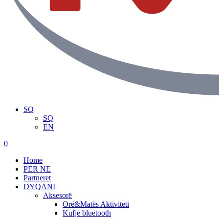
SQ
SQ
EN
search
0
Menu
Home
PER NE
Partneret
DYQANI
Aksesorë
Orë&Matës Aktiviteti
Kufje bluetooth