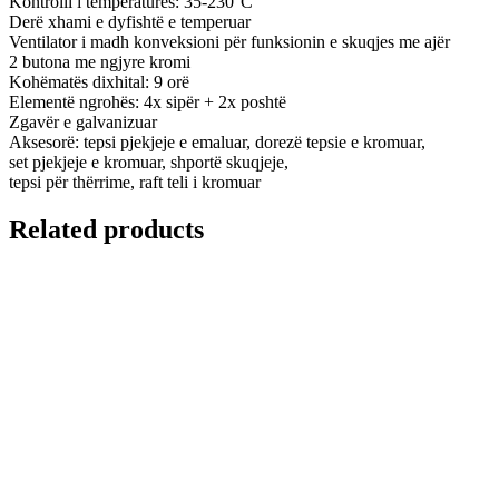
Kontrolli i temperaturës: 35-230°C
Derë xhami e dyfishtë e temperuar
Ventilator i madh konveksioni për funksionin e skuqjes me ajër
2 butona me ngjyre kromi
Kohëmatës dixhital: 9 orë
Elementë ngrohës: 4x sipër + 2x poshtë
Zgavër e galvanizuar
Aksesorë: tepsi pjekjeje e emaluar, dorezë tepsie e kromuar,
set pjekjeje e kromuar, shportë skuqjeje,
tepsi për thërrime, raft teli i kromuar
Related products