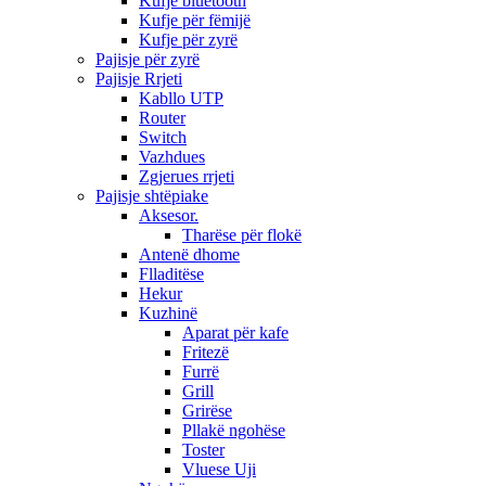
Kufje bluetooth
Kufje për fëmijë
Kufje për zyrë
Pajisje për zyrë
Pajisje Rrjeti
Kabllo UTP
Router
Switch
Vazhdues
Zgjerues rrjeti
Pajisje shtëpiake
Aksesor.
Tharëse për flokë
Antenë dhome
Flladitëse
Hekur
Kuzhinë
Aparat për kafe
Fritezë
Furrë
Grill
Grirëse
Pllakë ngohëse
Toster
Vluese Uji