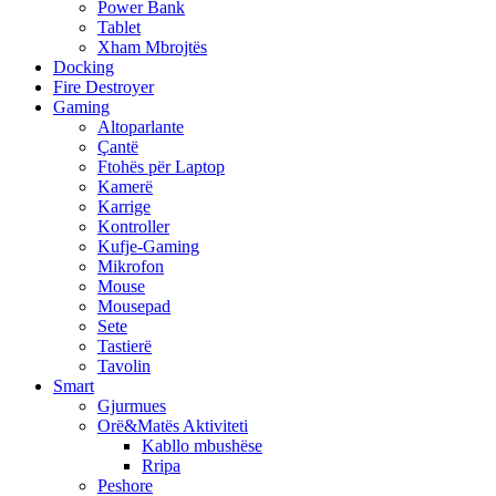
Power Bank
Tablet
Xham Mbrojtës
Docking
Fire Destroyer
Gaming
Altoparlante
Çantë
Ftohës për Laptop
Kamerë
Karrige
Kontroller
Kufje-Gaming
Mikrofon
Mouse
Mousepad
Sete
Tastierë
Tavolin
Smart
Gjurmues
Orë&Matës Aktiviteti
Kabllo mbushëse
Rripa
Peshore