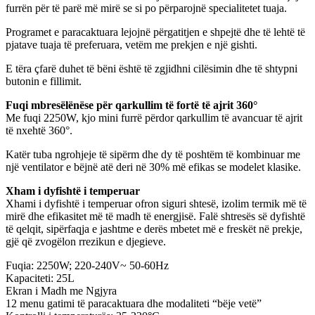
furrën për të parë më mirë se si po përparojnë specialitetet tuaja.
Programet e paracaktuara lejojnë përgatitjen e shpejtë dhe të lehtë të
pjatave tuaja të preferuara, vetëm me prekjen e një gishti.
E tëra çfarë duhet të bëni është të zgjidhni cilësimin dhe të shtypni
butonin e fillimit.
Fuqi mbresëlënëse për qarkullim të fortë të ajrit 360°
Me fuqi 2250W, kjo mini furrë përdor qarkullim të avancuar të ajrit
të nxehtë 360°.
Katër tuba ngrohjeje të sipërm dhe dy të poshtëm të kombinuar me
një ventilator e bëjnë atë deri në 30% më efikas se modelet klasike.
Xham i dyfishtë i temperuar
Xhami i dyfishtë i temperuar ofron siguri shtesë, izolim termik më të
mirë dhe efikasitet më të madh të energjisë. Falë shtresës së dyfishtë
të qelqit, sipërfaqja e jashtme e derës mbetet më e freskët në prekje,
gjë që zvogëlon rrezikun e djegieve.
Fuqia: 2250W; 220-240V~ 50-60Hz
Kapaciteti: 25L
Ekran i Madh me Ngjyra
12 menu gatimi të paracaktuara dhe modaliteti “bëje vetë”