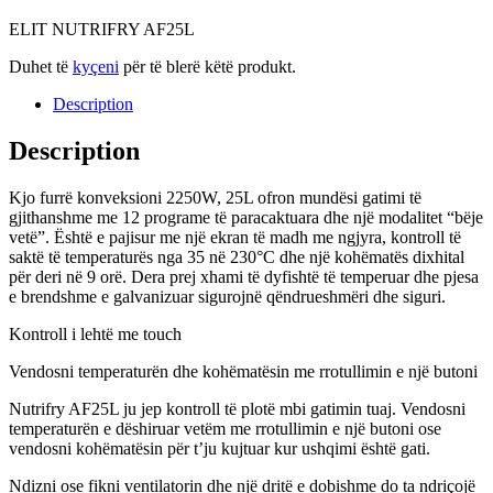
ELIT NUTRIFRY AF25L
Duhet të
kyçeni
për të blerë këtë produkt.
Description
Description
Kjo furrë konveksioni 2250W, 25L ofron mundësi gatimi të
gjithanshme me 12 programe të paracaktuara dhe një modalitet “bëje
vetë”. Është e pajisur me një ekran të madh me ngjyra, kontroll të
saktë të temperaturës nga 35 në 230°C dhe një kohëmatës dixhital
për deri në 9 orë. Dera prej xhami të dyfishtë të temperuar dhe pjesa
e brendshme e galvanizuar sigurojnë qëndrueshmëri dhe siguri.
Kontroll i lehtë me touch
Vendosni temperaturën dhe kohëmatësin me rrotullimin e një butoni
Nutrifry AF25L ju jep kontroll të plotë mbi gatimin tuaj. Vendosni
temperaturën e dëshiruar vetëm me rrotullimin e një butoni ose
vendosni kohëmatësin për t’ju kujtuar kur ushqimi është gati.
Ndizni ose fikni ventilatorin dhe një dritë e dobishme do ta ndriçojë