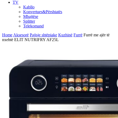
TV
Kabllo
Konvertues&Përshtatës
Mbajtëse
Splitter
Telekomand
Home
Aksesorë
Pajisje shtëpiake
Kuzhinë
Furrë
Furrë me ajër të
nxehtë ELIT NUTRIFRY AF25L