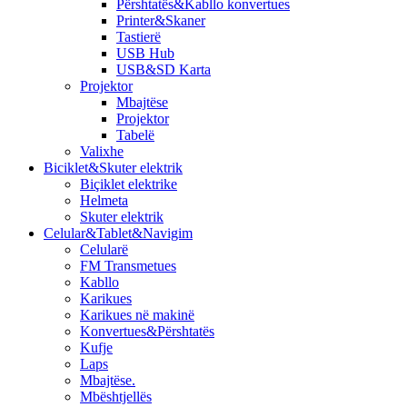
Përshtatës&Kabllo konvertues
Printer&Skaner
Tastierë
USB Hub
USB&SD Karta
Projektor
Mbajtëse
Projektor
Tabelë
Valixhe
Biciklet&Skuter elektrik
Biçiklet elektrike
Helmeta
Skuter elektrik
Celular&Tablet&Navigim
Celularë
FM Transmetues
​Kabllo
Karikues
Karikues në makinë
Konvertues&Përshtatës
Kufje
Laps
Mbajtëse.
Mbështjellës