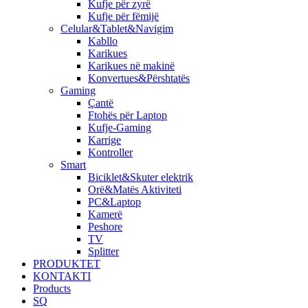
Kufje për zyrë
Kufje për fëmijë
Celular&Tablet&Navigim
​Kabllo
Karikues
Karikues në makinë
Konvertues&Përshtatës
Gaming
Çantë
Ftohës për Laptop
Kufje-Gaming
Karrige
Kontroller
Smart
Biciklet&Skuter elektrik
Orë&Matës Aktiviteti
PC&Laptop
Kamerë
Peshore
TV
Splitter
PRODUKTET
KONTAKTI
Products
SQ