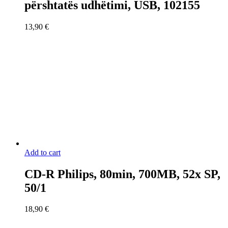
përshtatës udhëtimi, USB, 102155
13,90
€
Add to cart
CD-R Philips, 80min, 700MB, 52x SP,
50/1
18,90
€