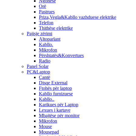
Ngohëse
Orë
Pastrues
Priza,Vegla&Kabllo vazhduese elektrike
Telefon
Thithëse elektrike
Pajisje zërimi
Altoparlant
Kabllo.
Mikrofon
Përshtatës&Konvertues
Radio
Panel Solar
PC&Laptop
Çantë
Disqe External
Ftohës për laptop
Kabllo furnizuese
Kabllo..
Karikues për Laptop
Lexues i kartave
Mbajtëse për monitor
Mikrofon
Mouse
Mousepad