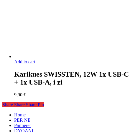
Add to cart
Karikues SWISSTEN, 12W 1x USB-C
+ 1x USB-A, i zi
9,90
€
Share
Share
Share
Pin
Close
Home
Menu
PER NE
Partneret
DYQANI