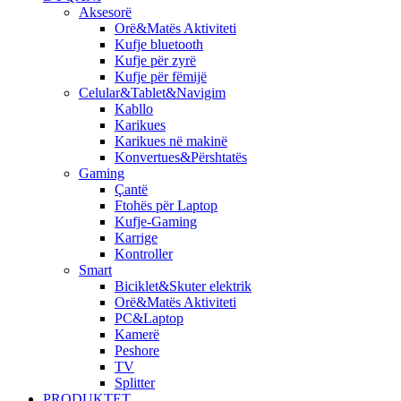
Aksesorë
Orë&Matës Aktiviteti
Kufje bluetooth
Kufje për zyrë
Kufje për fëmijë
Celular&Tablet&Navigim
​Kabllo
Karikues
Karikues në makinë
Konvertues&Përshtatës
Gaming
Çantë
Ftohës për Laptop
Kufje-Gaming
Karrige
Kontroller
Smart
Biciklet&Skuter elektrik
Orë&Matës Aktiviteti
PC&Laptop
Kamerë
Peshore
TV
Splitter
PRODUKTET