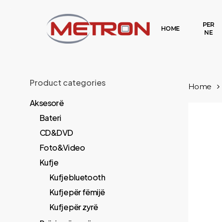
Skip
to
PER
HOME
NE
main
content
Product categories
Home
Aksesorë
Bateri
CD&DVD
Foto&Video
Kufje
Kufje bluetooth
Kufje për fëmijë
Kufje për zyrë