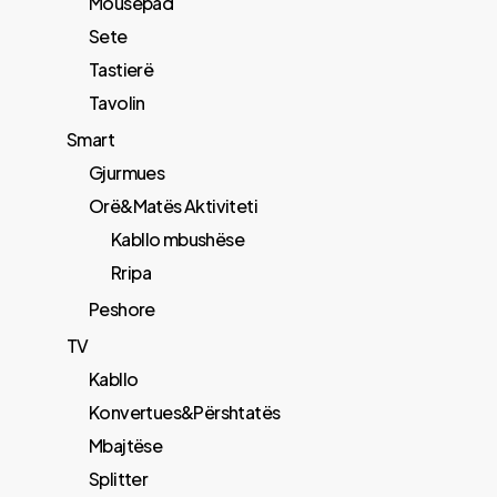
Mousepad
Sete
Tastierë
Tavolin
Smart
Gjurmues
Orë&Matës Aktiviteti
Kabllo mbushëse
Rripa
Peshore
TV
Kabllo
Konvertues&Përshtatës
Mbajtëse
Splitter