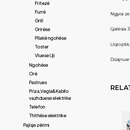
Fritezë
Furrë
Ngjyra: ze
Grill
Grirëse
Gjatësia: 
Pllakë ngohëse
Lloji:optik;
Toster
Vluese Uji
Dizajnuar 
Ngohëse
Orë
Pastrues
RELA
Priza,Vegla&Kabllo
vazhduese elektrike
Telefon
Thithëse elektrike
Pajisje zërimi