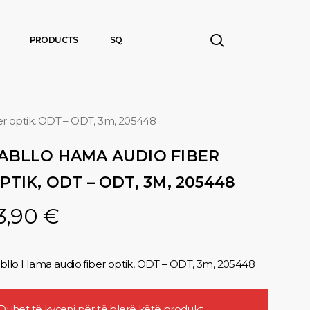
search
PRODUCTS
SQ
er optik, ODT – ODT, 3m, 205448
ABLLO HAMA AUDIO FIBER
PTIK, ODT – ODT, 3M, 205448
3,90
€
bllo Hama audio fiber optik, ODT – ODT, 3m, 205448
Duhet të
kyçeni
për të blerë këtë produkt.