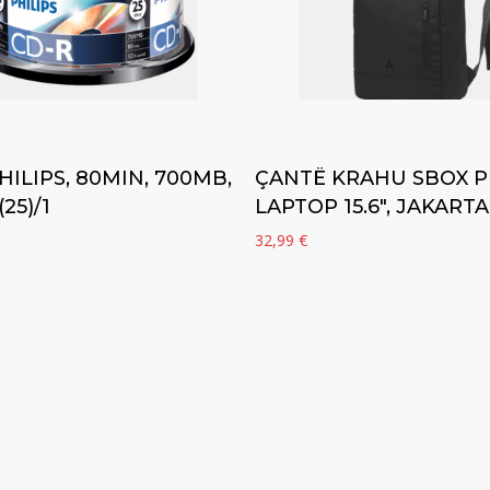
Add to cart
Add to cart
HILIPS, 80MIN, 700MB,
ÇANTË KRAHU SBOX P
(25)/1
LAPTOP 15.6″, JAKARTA
32,99
€