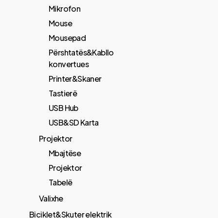
Mikrofon
Mouse
Mousepad
Përshtatës&Kabllo
konvertues
Printer&Skaner
Tastierë
USB Hub
USB&SD Karta
Projektor
Mbajtëse
Projektor
Tabelë
Valixhe
Biciklet&Skuter elektrik