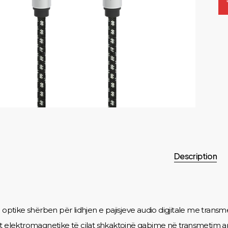
Description
o optike shërben për lidhjen e pajisjeve audio digjitale me transm
t elektromagnetike të cilat shkaktojnë gabime në transmetim ap