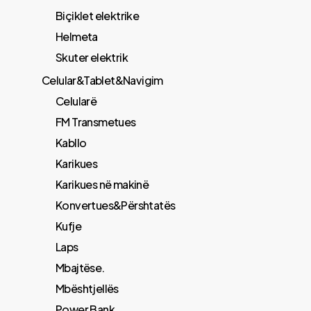
Biçiklet elektrike
Helmeta
Skuter elektrik
Celular&Tablet&Navigim
Celularë
FM Transmetues
​Kabllo
Karikues
Karikues në makinë
Konvertues&Përshtatës
Kufje
Laps
Mbajtëse.
Mbështjellës
Power Bank