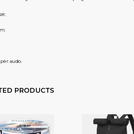
zë;
3m;
për: audio.
TED PRODUCTS