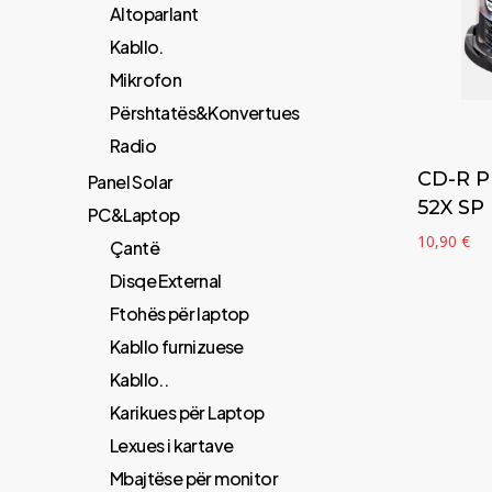
Altoparlant
Kabllo.
Mikrofon
Përshtatës&Konvertues
Radio
CD-R P
Panel Solar
52X SP 
PC&Laptop
10,90
€
Çantë
Disqe External
Ftohës për laptop
Kabllo furnizuese
Kabllo..
Karikues për Laptop
Lexues i kartave
Mbajtëse për monitor