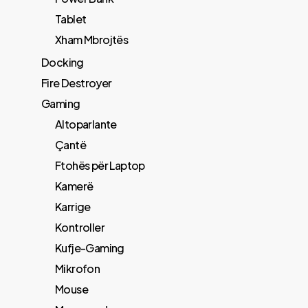
Tablet
Xham Mbrojtës
Docking
Fire Destroyer
Gaming
Altoparlante
Çantë
Ftohës për Laptop
Kamerë
Karrige
Kontroller
Kufje-Gaming
Mikrofon
Mouse