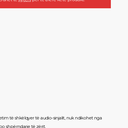
etim të shkëlqyer të audio-sinjalit, nuk ndikohet nga
o shpërndarje të zërit.