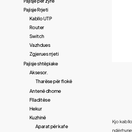
Pajisje për zyrë
Pajisje Rrjeti
Kabllo UTP
Router
Switch
Vazhdues
Zgjerues rrjeti
Pajisje shtëpiake
Aksesor.
Tharëse për flokë
Antenë dhome
Flladitëse
Hekur
Kuzhinë
Kjo kabll
Aparat për kafe
ndërhyrje