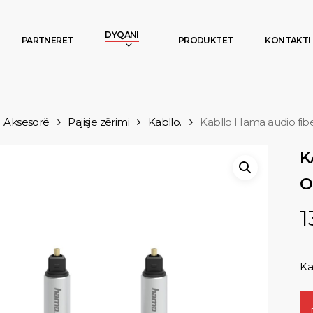
DYQANI
PARTNERET
PRODUKTET
KONTAKTI
Aksesorë
Pajisje zërimi
Kabllo.
Kabllo Hama audio fib
K
O
1
Ka