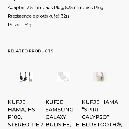
Adapteri: 3.5 mm Jack Plug, 6.35 mm Jack Plug
Rrezistenca e plotë(kufje): 32Ω
Pesha: 174g
RELATED PRODUCTS
Add to cart
Add to cart
Add to cart
KUFJE
KUFJE
KUFJE HAMA
HAMA, HS-
SAMSUNG
“SPIRIT
P100,
GALAXY
CALYPSO”
STEREO, PËR
BUDS FE, TË
BLUETOOTH®,