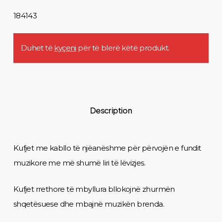
184143
Duhet të
kyçeni
për të blerë këtë produkt.
Description
Kufjet me kabllo të njëanëshme për përvojën e fundit
muzikore me më shumë liri të lëvizjes.
Kufjet rrethore të mbyllura bllokojnë zhurmën
shqetësuese dhe mbajnë muzikën brenda.