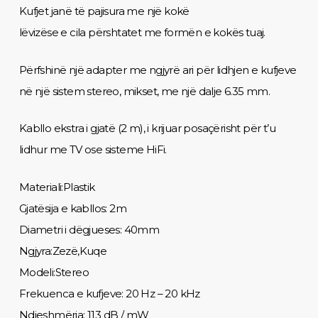
Kufjet janë të pajisura me një kokë
lëvizëse e cila përshtatet me formën e kokës tuaj.
Përfshinë një adapter me ngjyrë ari për lidhjen e kufjeve
në një sistem stereo, mikset, me një dalje 6.35 mm.
Kabllo ekstra i gjatë (2 m), i krijuar posaçërisht për t’u
lidhur me TV ose sisteme HiFi.
Materiali:Plastik
Gjatësija e kabllos: 2m
Diametri i dëgjueses: 40mm
Ngjyra:Zezë,Kuqe
Modeli:Stereo
Frekuenca e kufjeve: 20 Hz – 20 kHz
Ndjeshmëria: 113 dB / mW