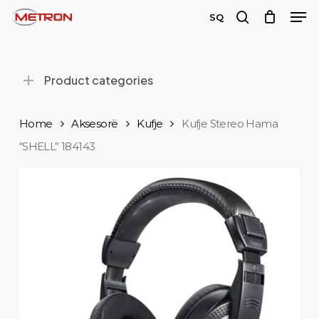
Men
Skip
SQ
to
search
Close
main
Menu
content
Product categories
Home
Aksesorë
Kufje
Kufje Stereo Hama
“SHELL” 184143