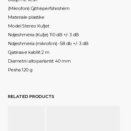
(Mikrofoni) Gjithëpërfshirshëm
Materiale plastike
Model Stereo Kufjet
Ndjeshmëria (Kufje) 110 dB +/- 3 dB
Ndjeshmëria (mikrofoni) -58 db +/- 3 dB
Gjatësia e kabllit 2 m
Diametri i altoparlantit: 40 mm
Pesha 120 g
RELATED PRODUCTS