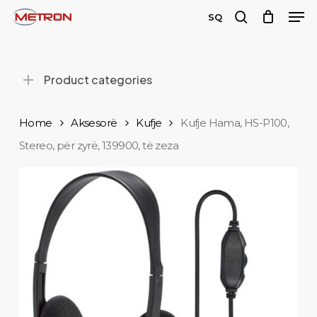
Men
Skip
SQ
to
search
main
content
Product categories
Home
Aksesorë
Kufje
Kufje Hama, HS-P100,
Stereo, për zyrë, 139900, të zeza