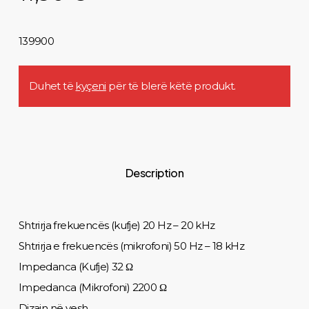
139900
Duhet të
kyçeni
për të blerë këtë produkt.
Description
Shtrirja frekuencës (kufje) 20 Hz – 20 kHz
Shtrirja e frekuencës (mikrofoni) 50 Hz – 18 kHz
Impedanca (Kufje) 32 Ω
Impedanca (Mikrofoni) 2200 Ω
Dizajn në vesh