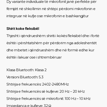
Dy variante individuale të mikrofonit janë perfekte për
fëmijët në shkollimin në shtëpi: përdorni mikrofonin e
integruar në kufje ose mikrofonin e bashkangjitur
Shirit koke fleksibël
Thjesht i qëndrueshëm: shiriti i kokës fleksibël dhe i fortë
është i përshtatshëm për përdorim nga adoleshentët
dhe mbetet i qëndrueshëm dhe në formë edhe kur
është i lakuar ose i shtrembëruar
Klasa Bluetooth: Klasa 2
Versioni Bluetooth: 5.3
Shtrirja e frekuencës: 2402-2480MHz
Shtrirja e frekuencës së kufjeve: 20 Hz – 20 kHz
Shtrirja e frekuencës së mikrofonit: 100 Hz – 10 kHz
Impedanca e kufjeve: 32 Ω