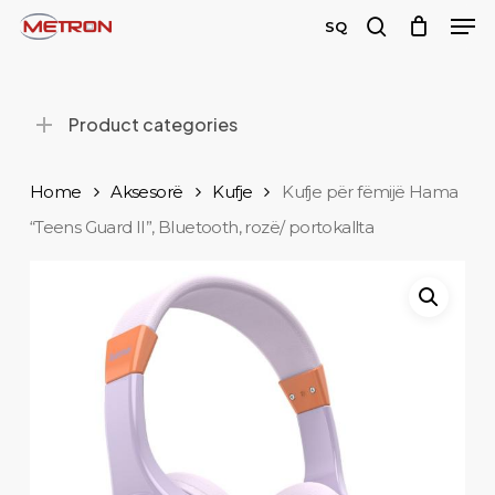
Men
Skip
SQ
to
search
Close
main
Menu
content
Product categories
Home
Aksesorë
Kufje
Kufje për fëmijë Hama
“Teens Guard II”, Bluetooth, rozë/ portokallta