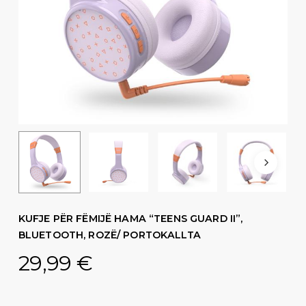
KUFJE PËR FËMIJË HAMA “TEENS GUARD II”,
BLUETOOTH, ROZË/ PORTOKALLTA
29,99
€