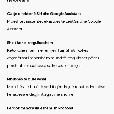
njëkohësisht
Qasje direkte në Siri dhe Google Assistant
Mbështet asistentët ekzistues të zërit Siri dhe Google
Assistant
Shirit koke i rregullueshëm
Këto kufje rriten me fëmijën tuaj: Shiriti i kokës
veçanërisht i rehatshëm mund të rregullohet për t’iu
përshtatur madhësisë së kokës së fëmijës
Mbushës të butë veshi
Mbushësit e butë të veshit qëndrojnë rehat, edhe nëse
kënaqësia e dëgjimit zgjat më shumë
Përdorim i ndryshueshëm i mikrofonit