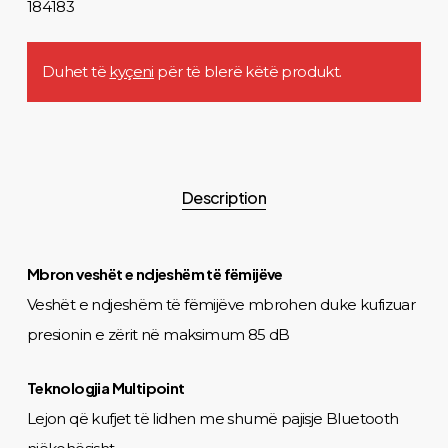
184183
Duhet të
kyçeni
për të blerë këtë produkt.
Description
Mbron veshët e ndjeshëm të fëmijëve
Veshët e ndjeshëm të fëmijëve mbrohen duke kufizuar
presionin e zërit në maksimum 85 dB
Teknologjia Multipoint
Lejon që kufjet të lidhen me shumë pajisje Bluetooth