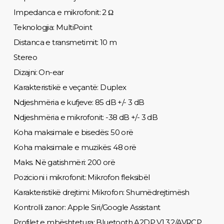
Impedanca e mikrofonit: 2 Ω
Teknologjia: MultiPoint
Distanca e transmetimit: 10 m
Stereo
Dizajni: On-ear
Karakteristikë e veçantë: Duplex
Ndjeshmëria e kufjeve: 85 dB +/- 3 dB
Ndjeshmëria e mikrofonit: -38 dB +/- 3 dB
Koha maksimale e bisedës: 50 orë
Koha maksimale e muzikës: 48 orë
Maks. Në gatishmëri: 200 orë
Pozicioni i mikrofonit: Mikrofon fleksibël
Karakteristikë drejtimi: Mikrofon: Shumëdrejtimësh
Kontrolli zanor: Apple Siri/Google Assistant
Profilet e mbështetura: Bluetooth A2DP V1.3.2/AVRCP