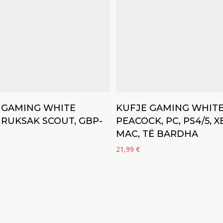
Add to cart
Add to cart
 GAMING WHITE
KUFJE GAMING WHIT
 RUKSAK SCOUT, GBP-
PEACOCK, PC, PS4/5, X
MAC, TË BARDHA
21,99
€