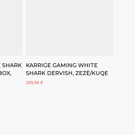
Add to cart
E SHARK
KARRIGE GAMING WHITE
BOX,
SHARK DERVISH, ZEZË/KUQE
209,90
€