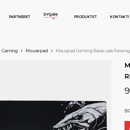
DYQANI
PARTNERET
PRODUKTET
KONTAKTI
Gaming
Mousepad
Mauspad Gaming Baracuda Revenge,
M
R
9
BG