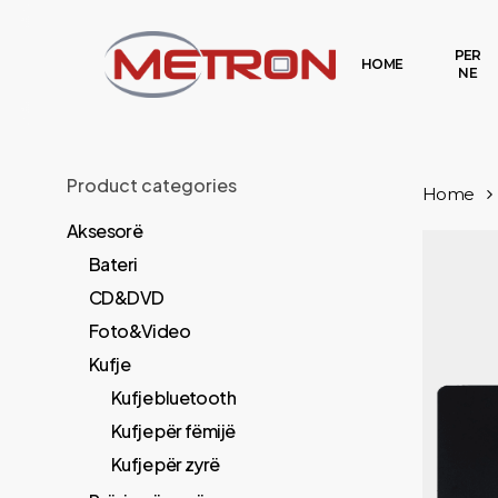
Skip
to
PER
HOME
NE
main
content
Product categories
Home
Aksesorë
Bateri
CD&DVD
Foto&Video
Kufje
Kufje bluetooth
Kufje për fëmijë
Kufje për zyrë