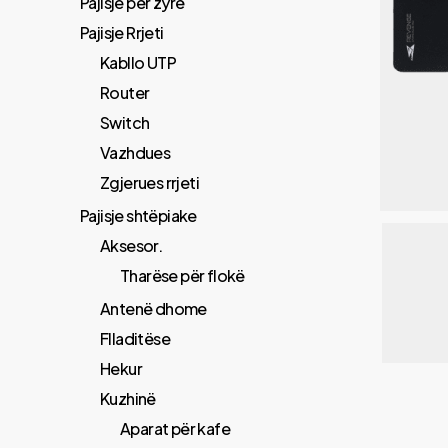
Pajisje për zyrë
Pajisje Rrjeti
Kabllo UTP
Router
Switch
Vazhdues
Zgjerues rrjeti
Pajisje shtëpiake
Aksesor.
Tharëse për flokë
Antenë dhome
Flladitëse
Hekur
Kuzhinë
Aparat për kafe