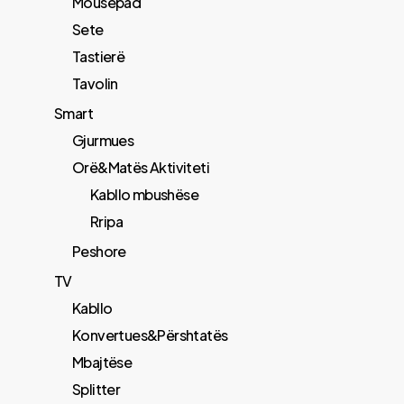
Mousepad
Sete
Tastierë
Tavolin
Smart
Gjurmues
Orë&Matës Aktiviteti
Kabllo mbushëse
Rripa
Peshore
TV
Kabllo
Konvertues&Përshtatës
Mbajtëse
Splitter