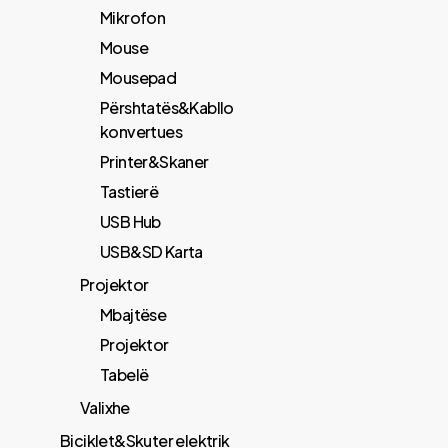
Mikrofon
Mouse
Mousepad
Përshtatës&Kabllo
konvertues
Printer&Skaner
Tastierë
USB Hub
USB&SD Karta
Projektor
Mbajtëse
Projektor
Tabelë
Valixhe
Biciklet&Skuter elektrik