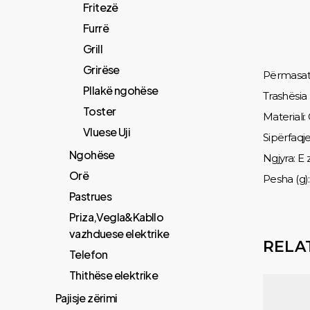
Fritezë
Furrë
Grill
Grirëse
Përmasat
Pllakë ngohëse
Trashësia
Toster
Materiali:
Vluese Uji
Sipërfaqj
Ngohëse
Ngjyra: E
Orë
Pesha (g)
Pastrues
Priza,Vegla&Kabllo
vazhduese elektrike
RELA
Telefon
Thithëse elektrike
Pajisje zërimi