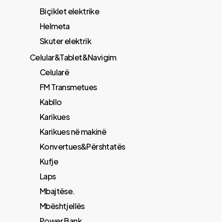
Biçiklet elektrike
Helmeta
Skuter elektrik
Celular&Tablet&Navigim
Celularë
FM Transmetues
​Kabllo
Karikues
Karikues në makinë
Konvertues&Përshtatës
Kufje
Laps
Mbajtëse.
Mbështjellës
Power Bank