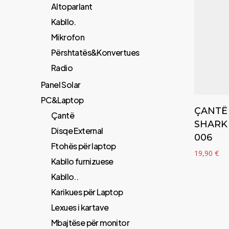
Altoparlant
Kabllo.
Mikrofon
Përshtatës&Konvertues
Radio
Panel Solar
PC&Laptop
ÇANTË
Çantë
SHARK
Disqe External
006
Ftohës për laptop
19,90
€
Kabllo furnizuese
Kabllo..
Karikues për Laptop
Lexues i kartave
Mbajtëse për monitor