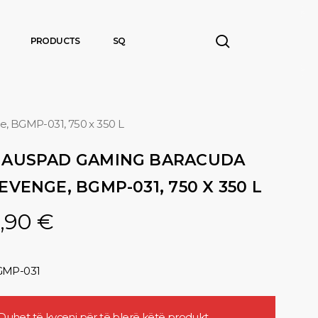
search
PRODUCTS
SQ
 BGMP-031, 750 x 350 L
AUSPAD GAMING BARACUDA
EVENGE, BGMP-031, 750 X 350 L
,90
€
MP-031
Duhet të
kyçeni
për të blerë këtë produkt.