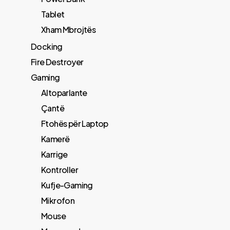
Tablet
Xham Mbrojtës
Docking
Fire Destroyer
Gaming
Altoparlante
Çantë
Ftohës për Laptop
Kamerë
Karrige
Kontroller
Kufje-Gaming
Mikrofon
Mouse