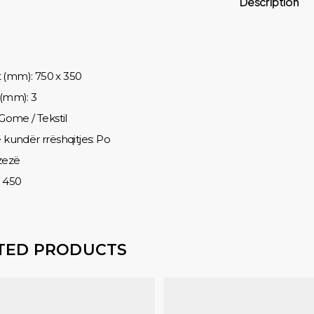
Description
 (mm): 750 x 350
 (mm): 3
 Gome / Tekstil
e kundër rrëshqitjes: Po
 zezë
: 450
TED PRODUCTS