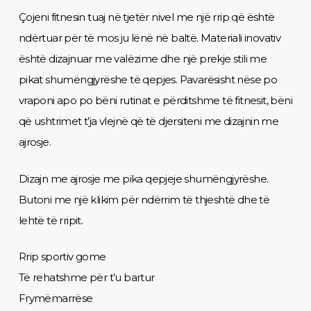
Çojeni fitnesin tuaj në tjetër nivel me një rrip që është
ndërtuar për të mos ju lënë në baltë. Materiali inovativ
është dizajnuar me valëzime dhe një prekje stili me
pikat shumëngjyrëshe të qepjes. Pavarësisht nëse po
vraponi apo po bëni rutinat e përditshme të fitnesit, bëni
që ushtrimet t’ja vlejnë që të djersiteni me dizajnin me
ajrosje.
Dizajn me ajrosje me pika qepjeje shumëngjyrëshe.
Butoni me një klikim për ndërrim të thjeshtë dhe të
lehtë të rripit.
Rrip sportiv gome
Të rehatshme për t’u bartur
Frymëmarrëse