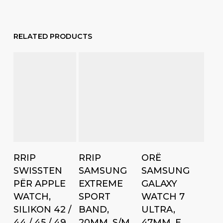
RELATED PRODUCTS
Add to cart
Add to cart
Add to cart
RRIP
RRIP
ORË
SWISSTEN
SAMSUNG
SAMSUNG
PËR APPLE
EXTREME
GALAXY
WATCH,
SPORT
WATCH 7
SILIKON 42 /
BAND,
ULTRA,
44 / 45 / 49
20MM, S/M,
47MM, E