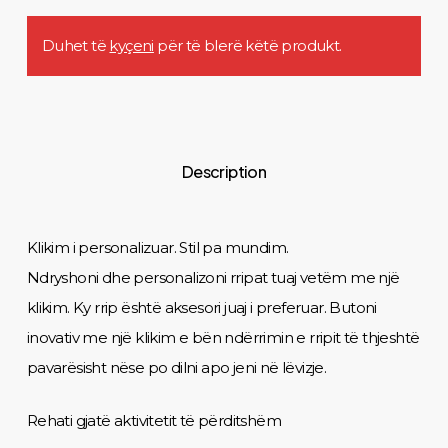
Duhet të
kyçeni
për të blerë këtë produkt.
Description
Klikim i personalizuar. Stil pa mundim.
Ndryshoni dhe personalizoni rripat tuaj vetëm me një
klikim. Ky rrip është aksesori juaj i preferuar. Butoni
inovativ me një klikim e bën ndërrimin e rripit të thjeshtë
pavarësisht nëse po dilni apo jeni në lëvizje.
Rehati gjatë aktivitetit të përditshëm