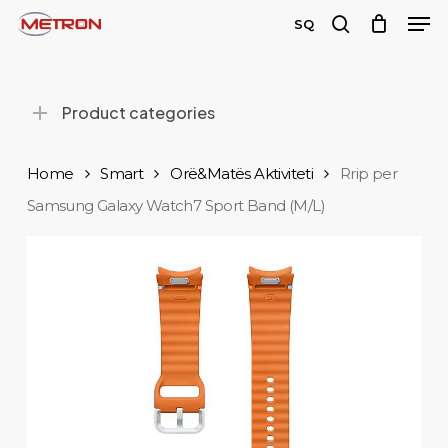
Men
Skip
SQ
to
search
main
content
Product categories
Home
Smart
Orë&Matës Aktiviteti
Rrip per
Samsung Galaxy Watch7 Sport Band (M/L)