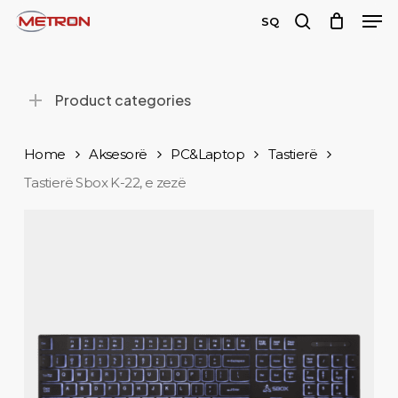
Men
Skip
SQ
to
search
main
content
Product categories
Home
Aksesorë
PC&Laptop
Tastierë
Tastierë Sbox K-22, e zezë