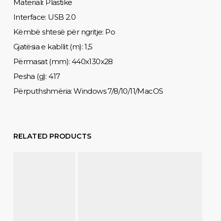
Materiali: Plastike
Interface: USB 2.0
Këmbë shtesë për ngritje: Po
Gjatësia e kabllit (m): 1,5
Përmasat (mm): 440x130x28
Pesha (g): 417
Përputhshmëria: Windows 7/8/10/11/MacOS
RELATED PRODUCTS