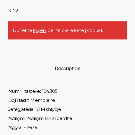
K-22
Duhet të
kyçeni
për të blerë këtë produkt.
Description
Numri i tasteve: 104/105
Lloji i tastit: Membrane
Jetëgjatësia: 10 M shtypje
Ndriçimi: Ndriçim LED i bardhë
Ngjyra: E zezë